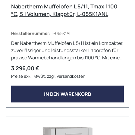
Nabertherm Muffelofen L 5/11, Tmax 1100
°C, 5 l Volumen, Klapptür, L-055K1ANL
Herstellernummer:
L-055K1AL
Der Nabertherm Muffelofen L 5/11 ist ein kompakter,
zuverlässiger und leistungsstarker Laborofen für
präzise Wärmebehandlungen bis 1100 °C. Mit einem
Ofenvolumen von 5 Litern eignet er sich ideal für
Regulärer Preis:
3.296,00 €
vielfältige Anwendungen in Forschung, Industrie
Preise exkl. MwSt. zzgl. Versandkosten
und Qualitätssicherung. Die Klapptür dient
gleichzeitig als sichere Ablagefläche, während die
hochwertige Isolierung für gleichmäßige
IN DEN WARENKORB
Temperaturverteilung sorgt. Die robuste Bauweise
und die präzise Steuerung garantieren
reproduzierbare Ergebnisse – auch im
Dauerbetrieb. Technische Daten: Max.
Temperatur: 1100 °C Innenmaße (B × T × H): 200 ×