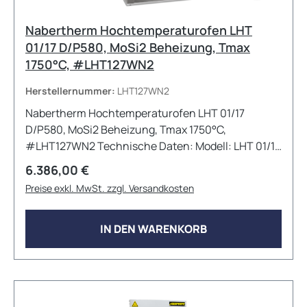
Nabertherm Hochtemperaturofen LHT
01/17 D/P580, MoSi2 Beheizung, Tmax
1750°C, #LHT127WN2
Herstellernummer:
LHT127WN2
Nabertherm Hochtemperaturofen LHT 01/17
D/P580, MoSi2 Beheizung, Tmax 1750°C,
#LHT127WN2 Technische Daten: Modell: LHT 01/17
D Max. Temperatur: 1650°C Innenabmessungen:
Regulärer Preis:
6.386,00 €
110mm x 120mm x 120mm (BxTxH)
Preise exkl. MwSt. zzgl. Versandkosten
Außenabmessungen: 385mm x 425mm x
525+195mm (BxTxH) --&gt; inkl. geöffneter Hubtür
Volumen: 1L Max. Anschlussleistung: 2,7 kW
IN DEN WARENKORB
Elektrischer Anschluss: 1phasig Gewicht: 28kg
Aufheizzeit: 27 Minuten Viele weitere
Konfigurationen und Zubehöroptionen sind auf
Anfrage erhältlich!