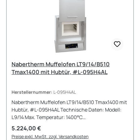
Nabertherm Muffelofen LT9/14/B510
Tmax1400 mit Hubtür, #L-095H4AL
Herstellernummer:
L-095H4AL
Nabertherm Muffelofen LT9/14/B510 Tmax1400 mit
Hubtür, #L-095H4AL Technische Daten: Modell:
L9/14 Max. Temperatur: 1400°C
Innenabmessungen: 250mm x 250mm x 170mm
Regulärer Preis:
5.224,00 €
(BxTxH) Außenabmessungen: 530mm x 525mm x
Preise exkl. MwSt. zzgl. Versandkosten
630+350mm (BxTxH) --&gt; Inkl. geöffneter Hubtür