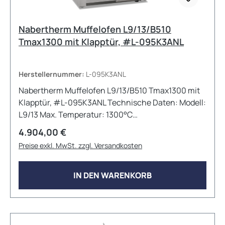
Nabertherm Muffelofen L9/13/B510
Tmax1300 mit Klapptür, #L-095K3ANL
Herstellernummer:
L-095K3ANL
Nabertherm Muffelofen L9/13/B510 Tmax1300 mit
Klapptür, #L-095K3ANL Technische Daten: Modell:
L9/13 Max. Temperatur: 1300°C
Innenabmessungen: 250mm x 240mm x 170mm
Regulärer Preis:
4.904,00 €
(BxTxH) Außenabmessungen: 530mm x 525mm x
Preise exkl. MwSt. zzgl. Versandkosten
630mm (BxTxH) Volumen: 9L Max.
Anschlussleistung: 3,3 kW Elektrischer Anschluss:
1phasig Gewicht: 58kg Aufheizzeit: 60 Minuten
IN DEN WARENKORB
Viele weitere Konfigurationen und
Zubehöroptionen sind auf Anfrage erhältlich!