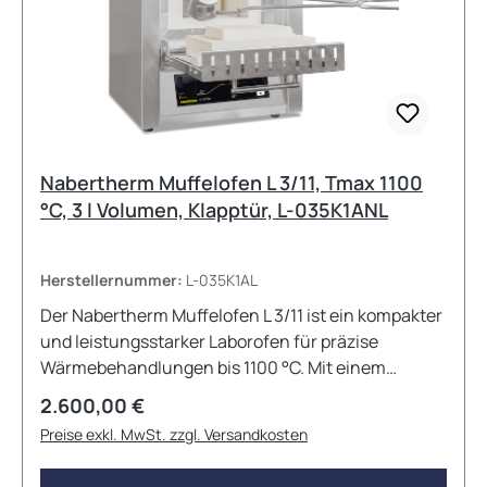
Nabertherm Muffelofen L 3/11, Tmax 1100
°C, 3 l Volumen, Klapptür, L-035K1ANL
Herstellernummer:
L-035K1AL
Der Nabertherm Muffelofen L 3/11 ist ein kompakter
und leistungsstarker Laborofen für präzise
Wärmebehandlungen bis 1100 °C. Mit einem
Ofenvolumen von 3 Litern eignet er sich ideal für
Regulärer Preis:
2.600,00 €
den täglichen Einsatz in Forschung, Industrie und
Preise exkl. MwSt. zzgl. Versandkosten
Labor. Die hochwertige Klapptür dient gleichzeitig
als praktische Ablagefläche, während die