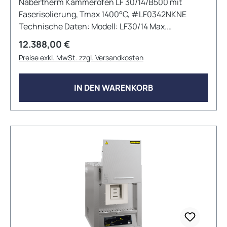
Nabertherm Kammerofen LF 30/14/B500 mit
Faserisolierung, Tmax 1400°C, #LF0342NKNE
Technische Daten: Modell: LF30/14 Max.
Temperatur: 1400°C Innenabmessungen: 320mm x
Regulärer Preis:
12.388,00 €
320mm x 320mm (BxTxH) Außenabmessungen:
Preise exkl. MwSt. zzgl. Versandkosten
710mm x 930mm x 1290mm (BxTxH) Volumen: 30L
Max. Anschlussleistung: 10 kW Elektrischer
Anschluss: 3phasig Gewicht: 180kg Viele weitere
IN DEN WARENKORB
Konfigurationen und Zubehöroptionen sind auf
Anfrage erhältlich!