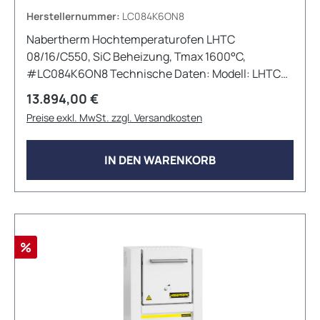
Herstellernummer:
LC084K6ON8
Nabertherm Hochtemperaturofen LHTC
08/16/C550, SiC Beheizung, Tmax 1600°C,
#LC084K6ON8 Technische Daten: Modell: LHTC
08/16 Max. Temperatur: 1600°C
Regulärer Preis:
13.894,00 €
Innenabmessungen: 170mm x 290mm x 170mm
Preise exkl. MwSt. zzgl. Versandkosten
(BxTxH) Außenabmessungen: 490mm x 625mm x
540mm (BxTxH) Volumen: 8L Max.
Anschlussleistung: 12,5 kW Elektrischer
IN DEN WARENKORB
Anschluss: 3phasig Gewicht: 58kg Aufheizzeit: 25
Minuten Viele weitere Konfigurationen und
Zubehöroptionen sind auf Anfrage erhältlich!
Rabatt
%