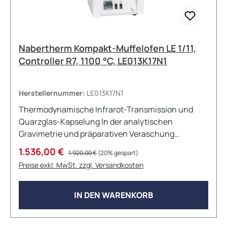
Nabertherm Kompakt-Muffelofen LE 1/11,
Controller R7, 1100 °C, LE013K17N1
Herstellernummer:
LE013K17N1
Thermodynamische Infrarot-Transmission und
Quarzglas-Kapselung In der analytischen
Gravimetrie und präparativen Veraschung
erfordert die thermische Zersetzung organischer
Verkaufspreis:
Regulärer Preis:
1.536,00 €
1.920,00 €
(20% gespart)
und anorganischer Matrizes extrem steile
Preise exkl. MwSt. zzgl. Versandkosten
Aufheizraten und lückenlose
Temperaturhomogenität. Der Nabertherm LE 1/11
operiert als thermodynamischer
IN DEN WARENKORB
Hochtemperaturofen mit einer maximalen
Arbeitstemperatur von 1100 °C im 1-Liter-Maßstab.