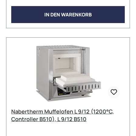
Volumen: 9L Max. Anschlussleistung: 3,5 kW
Elektrischer Anschluss: 1phasig Gewicht: 55kg
IN DEN WARENKORB
Aufheizzeit: 50 Minuten Viele weitere
Konfigurationen und Zubehöroptionen sind auf
Anfrage erhältlich!
Nabertherm Muffelofen L 9/12 (1200°C,
Controller B510), L 9/12 B510