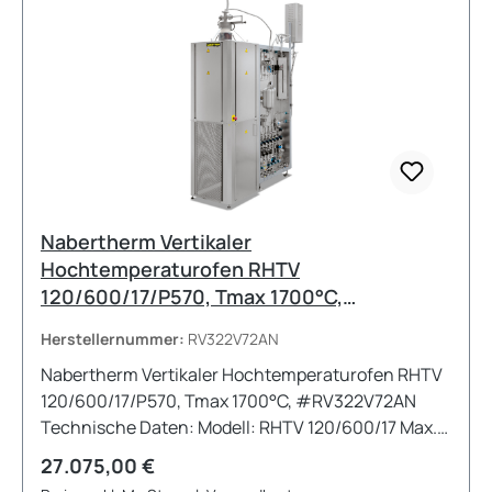
Nabertherm Vertikaler
Hochtemperaturofen RHTV
120/600/17/P570, Tmax 1700°C,
#RV322V72AN
Herstellernummer:
RV322V72AN
Nabertherm Vertikaler Hochtemperaturofen RHTV
120/600/17/P570, Tmax 1700°C, #RV322V72AN
Technische Daten: Modell: RHTV 120/600/17 Max.
Temperatur: 1700°C (Angabe ußerhalb des Rohres.
Regulärer Preis:
27.075,00 €
Differenz zur Temperatur im Rohrinneren bis + 50K