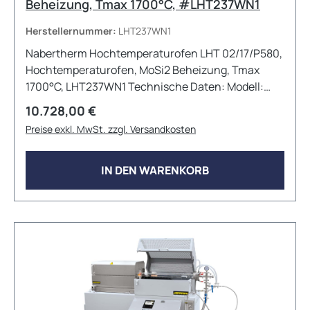
Beheizung, Tmax 1700°C, #LHT237WN1
Herstellernummer:
LHT237WN1
Nabertherm Hochtemperaturofen LHT 02/17/P580,
Hochtemperaturofen, MoSi2 Beheizung, Tmax
1700°C, LHT237WN1 Technische Daten: Modell:
LHT 02/17 Max. Temperatur: 1750°C
Regulärer Preis:
10.728,00 €
Innenabmessungen: 130mm x 145mm x 130mm
Preise exkl. MwSt. zzgl. Versandkosten
(BxTxH) Außenabmessungen: 430mm x 450mm x
570+325mm (BxTxH) --&gt; inkl. geöffneter Hubtür
Volumen: 2L Max. Anschlussleistung: 2,7 kW
IN DEN WARENKORB
Elektrischer Anschluss: 1phasig Gewicht: 33kg
Aufheizzeit: 46 Minuten Viele weitere
Konfigurationen und Zubehöroptionen sind auf
Anfrage erhältlich!