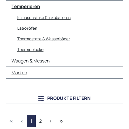
Temperieren
Klimaschränke & Inkubatoren
Laboröfen
Thermostate & Wasserbäder
Thermoblöcke
Waagen & Messen
Marken
PRODUKTE FILTERN
Seite
Seite
1
2