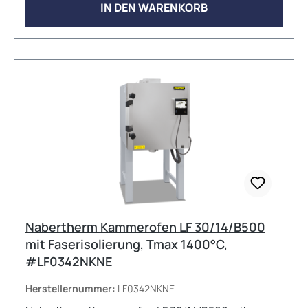
Aufheizzeit von nur 41 Minuten schnelle
IN DEN WARENKORB
Ergebnisse ermöglicht. Dank der soliden Isolierung
und robusten Bauweise bietet der Ofen eine lange
Lebensdauer und maximale Temperaturstabilität.
Technische Daten: Max. Temperatur: 1100 °C
Innenmaße (B × T × H): 160 × 140 × 100 mm
Außenmaße (B × T × H): 385 × 330 × 405 mm
Volumen: 3 l Anschlussleistung: 1,3 kW Elektrischer
Anschluss: 1-phasig Gewicht: 21 kg Aufheizzeit bis
1100 °C: ca. 41 min Zubehör und
Sonderausstattungen (z. B. Abluftsysteme,
Schutzrohre, Thermoelemente) sind auf Anfrage
erhältlich.
Nabertherm Kammerofen LF 30/14/B500
mit Faserisolierung, Tmax 1400°C,
#LF0342NKNE
Herstellernummer:
LF0342NKNE