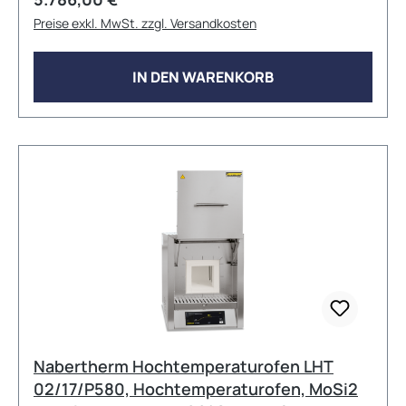
Innenabmessungen: 110mm x 120mm x 120mm
Preise exkl. MwSt. zzgl. Versandkosten
(BxTxH) Außenabmessungen: 340mm x 335mm x
385mm (BxTxH) Volumen: 1,5L Max.
Anschlussleistung: 3,5 kW Elektrischer Anschluss:
IN DEN WARENKORB
1phasig Gewicht: 20kg Aufheizzeit: 30 Minuten
Viele weitere Konfigurationen und
Zubehöroptionen sind auf Anfrage erhältlich!
Nabertherm Hochtemperaturofen LHT
02/17/P580, Hochtemperaturofen, MoSi2