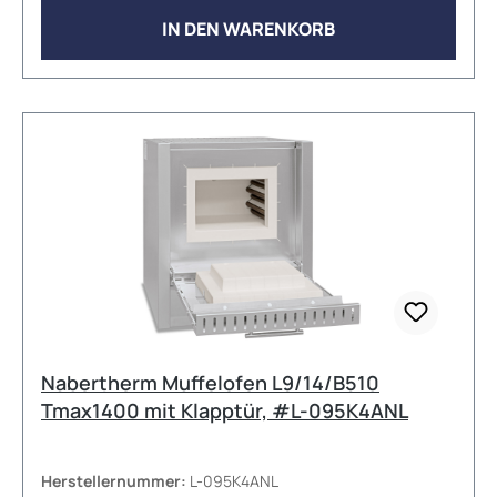
Ablagefläche und erleichtert das sichere Einsetzen
und Entnehmen von Proben. Durch die
IN DEN WARENKORB
gleichmäßige Temperaturverteilung und eine
hochwertige Isolierung liefert der Ofen
reproduzierbare Ergebnisse bei hoher
Energieeffizienz und langer Lebensdauer.
Technische Daten: Max. Temperatur: 1200 °C
Innenmaße (B × T × H): 160 × 140 × 100 mm
Außenmaße (B × T × H): 385 × 330 × 405 mm
Nutzraum: 3 l Anschlussleistung: 1,3 kW
Elektrischer Anschluss: 1-phasig Gewicht: 21 kg
Aufheizzeit bis 1200 °C: ca. 55 min Optionales
Zubehör: Abluftsysteme, Schutzrohre,
Thermoelemente, Controller (B510 oder C450).
Nabertherm Muffelofen L9/14/B510
Tmax1400 mit Klapptür, #L-095K4ANL
Herstellernummer:
L-095K4ANL