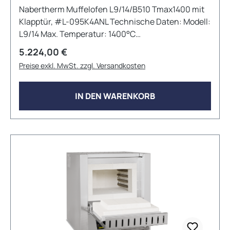
Nabertherm Muffelofen L9/14/B510 Tmax1400 mit
Klapptür, #L-095K4ANL Technische Daten: Modell:
L9/14 Max. Temperatur: 1400°C
Innenabmessungen: 250mm x 250mm x 170mm
Regulärer Preis:
5.224,00 €
(BxTxH) Außenabmessungen: 530mm x 525mm x
Preise exkl. MwSt. zzgl. Versandkosten
630mm (BxTxH) Volumen: 9L Max.
Anschlussleistung: 3,5 kW Elektrischer Anschluss:
1phasig Gewicht: 55kg Aufheizzeit: 50 Minuten
IN DEN WARENKORB
Viele weitere Konfigurationen und
Zubehöroptionen sind auf Anfrage erhältlich!