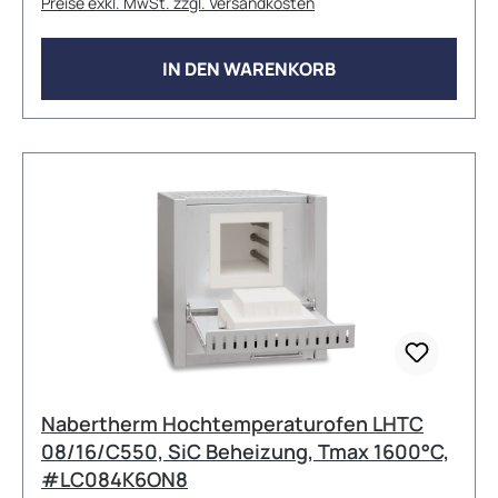
Preise exkl. MwSt. zzgl. Versandkosten
Außenabmessungen: 680mm x 700mm x 1580mm
(BxTxH) --&gt; Höhe ohne Rohr;
Außenabmessungen variieren bei Ausführung mit
IN DEN WARENKORB
Zusatzausstattung. Maße auf Anfrage. Max.
Rohrdurchmesser außen: 120mm Beheizte Länge:
600mm Länge konstante Temperatur +/- 5K:
170mm Rohrlänge: 830mm Max.
Anschlussleistung: 19,4 kW Elektrischer
Anschluss: 3phasig (Heizung nur zwischen zwei
Phasen) Gewicht: 110kg Viele weitere
Konfigurationen und Zubehöroptionen sind auf
Anfrage erhältlich!
Nabertherm Hochtemperaturofen LHTC
08/16/C550, SiC Beheizung, Tmax 1600°C,
#LC084K6ON8