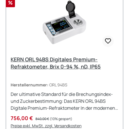
Rabatt
%
KERN ORL 94BS Digitales Premium-
Refraktometer, Brix 0-94 %, nD, IP65
Herstellernummer:
ORL 94BS
Der ultimative Standard für die Brechungsindex-
und Zuckerbestimmung: Das KERN ORL 94BS
Digitale Premium-Refraktometer In der modernen,
industriellen Qualitätskontrolle, der
Verkaufspreis:
Regulärer Preis:
756,00 €
840,00 €
(10% gespart)
hochkomplexen Lebensmitteltechnologie, der
Preise exkl. MwSt. zzgl. Versandkosten
pharmazeutischen Forschung sowie der