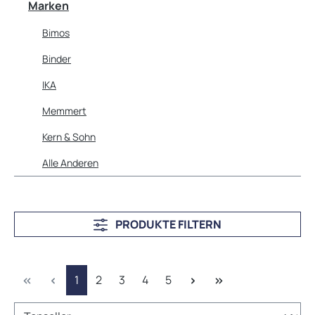
Marken
Bimos
Binder
IKA
Memmert
Kern & Sohn
Alle Anderen
PRODUKTE FILTERN
Seite
Seite
Seite
Seite
Seite
1
2
3
4
5