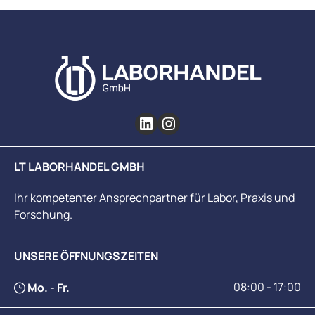
Beständigkeit und ausgezeichnete
Temperaturwechselbeständigkeit. Er eignet sich
für den Einsatz auf Heizplatten und für schnelle
Temperaturwechsel und ist autoklavierbar.
Graduierung Die aufgedruckte, eingebrannte
weiße Keramikskala erlaubt das Abschätzen des
Füllvolumens und ist abrieb- sowie
chemikalienbeständig. Entspricht ISO 3819.
Größenübersicht VolumenØ (mm)Höhe (mm)VE
50 ml387010100 ml488010150 ml549510250
LT LABORHANDEL GMBH
ml6012010400 ml7013010600 ml8015010800
ml90175101.000 ml95180102.000 ml120240103.000
Ihr kompetenter Ansprechpartner für Labor, Praxis und
ml1352802 Individueller Bedarf &amp;
Forschung.
Beschaffungsservice Benötigen Sie andere Duran-
Glasgeräte, passende Uhrgläser oder größere
Mengen? Über unseren Beschaffungsservice
UNSERE ÖFFNUNGSZEITEN
unterstützt Sie LT Laborhandel gerne.
08:00 - 17:00
Mo. - Fr.