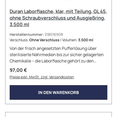
Duran Laborflasche, klar, mit Teilung, GL 45,
ohne Schraubverschluss und Ausgießring,
3.500 ml
Herstellernummer:
218016908
Verschluss:
Ohne Verschluss
|
Volumen:
3.500 ml
Von der frisch angesetzten Pufferlösung über
sterilisierte Nährmedien bis zur sicher gelagerten
Chemikalie – die Laborflasche gehört zu den
meistgenutzten Gefäßen im Labor. Die Duran
Regulärer Preis:
97,00 €
Original Laborflasche ist seit ihrer Einführung 1972
Preise exkl. MwSt. zzgl. Versandkosten
der Standard unter den Laborflaschen. Sie wird aus
hochreinem, klarem Borosilikatglas 3.3 gefertigt –
einem Neutralglas vom Typ I nach USP &lt;660&gt;,
IN DEN WARENKORB
EP (3.2.1) und JP &lt;7.01&gt;, das für seine hohe
thermische Belastbarkeit und ausgezeichnete
chemische Beständigkeit bekannt ist. In