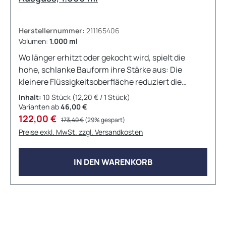
Individueller Bedarf &amp; Beschaffungsservice
Benötigen Sie andere Duran-Glasgeräte, passende
Herstellernummer:
211165406
Uhrgläser oder größere Mengen? Über unseren
Volumen:
1.000 ml
Beschaffungsservice unterstützt Sie LT
Wo länger erhitzt oder gekocht wird, spielt die
Laborhandel gerne.
hohe, schlanke Bauform ihre Stärke aus: Die
kleinere Flüssigkeitsoberfläche reduziert die
Verdunstung, und auf engen Heizblöcken oder im
Inhalt:
10 Stück
(12,20 € / 1 Stück)
Wasserbad spart der Becher Platz. Der Ausguss
Varianten ab
46,00 €
Verkaufspreis:
Regulärer Preis:
ermöglicht sauberes Umgießen. Typische
122,00 €
173,40 €
(29% gespart)
Einsatzbereiche Längeres Erhitzen und Kochen mit
Preise exkl. MwSt. zzgl. Versandkosten
geringerer VerdunstungPlatzsparendes Arbeiten
im Wasserbad oder auf dichten
IN DEN WARENKORB
HeizblöckenFällungs- und Kristallisationsansätze,
Sediment absetzen lassenLösungen ansetzen und
tropfarm umfüllen Material und thermische
Eigenschaften Gefertigt aus Borosilikatglas 3.3,
überzeugt der Becher durch hohe chemische