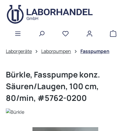
Zum Hauptinhalt springen
WAREN
Laborgeräte
Laborpumpen
Fasspumpen
Bürkle, Fasspumpe konz.
Säuren/Laugen, 100 cm,
80/min, #5762-0200
Bildergalerie überspringen