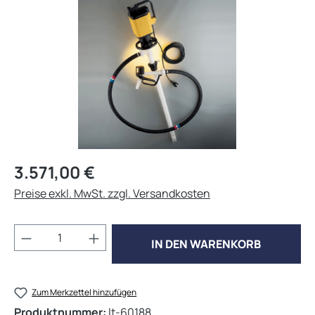
Regulärer Preis:
3.571,00 €
Preise exkl. MwSt. zzgl. Versandkosten
Produkt Anzahl: Gib den gewünschten Wert 
IN DEN WARENKORB
Zum Merkzettel hinzufügen
Produktnummer:
lt-60188