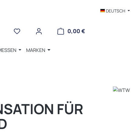
DEUTSCH
WARENKORB ENTHÄLT 
0,00 €
MESSEN
MARKEN
R
SATION FÜR
D