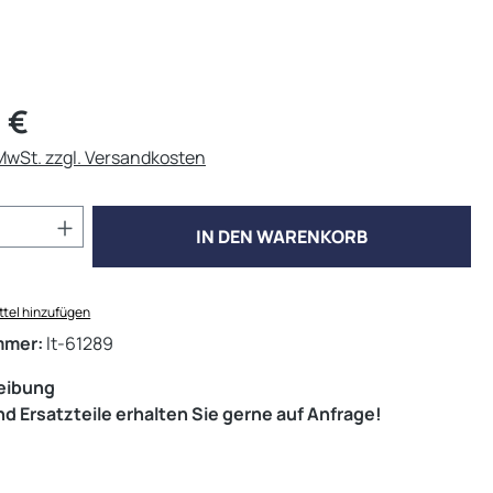
eis:
 €
 MwSt. zzgl. Versandkosten
Anzahl: Gib den gewünschten Wert ein od
IN DEN WARENKORB
tel hinzufügen
mmer:
lt-61289
eibung
d Ersatzteile erhalten Sie gerne auf Anfrage!