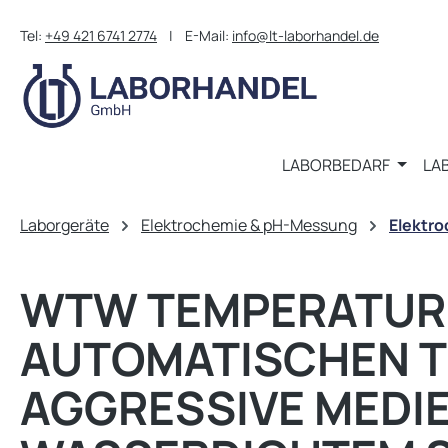
m Hauptinhalt springen
Zur Suche springen
Zur Hauptnavigation springen
Tel:
+49 421 6741 2774
| E-Mail:
info@lt-laborhandel.de
LABORBEDARF
LA
Laborgeräte
Elektrochemie & pH-Messung
Elektr
WTW TEMPERATURF
AUTOMATISCHEN 
AGGRESSIVE MEDIEN