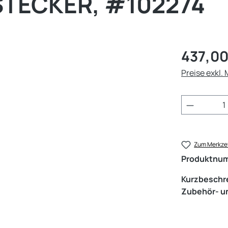
TECKER, #102274
Regulärer Pr
437,00
Preise exkl.
Produkt 
Zum Merkzet
Produktnu
Kurzbeschr
Zubehör- un