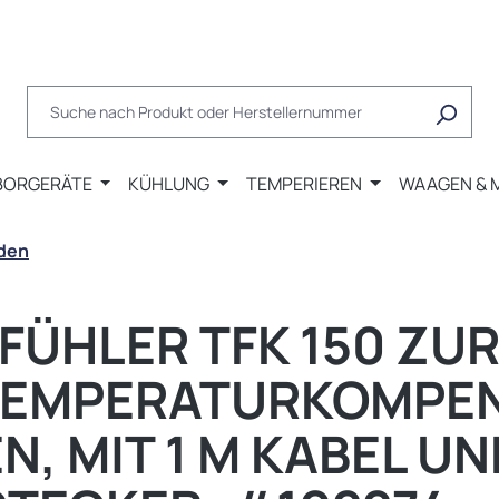
BORGERÄTE
KÜHLUNG
TEMPERIEREN
WAAGEN & 
oden
ÜHLER TFK 150 ZU
TEMPERATURKOMPEN
, MIT 1 M KABEL UN