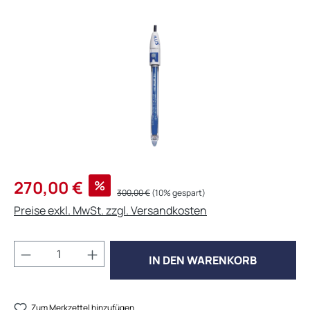
Bildergalerie überspringen
Verkaufspreis:
270,00 €
%
Regulärer Preis:
300,00 €
(10% gespart)
Preise exkl. MwSt. zzgl. Versandkosten
Produkt Anzahl: Gib den gewünschten Wert 
IN DEN WARENKORB
Zum Merkzettel hinzufügen