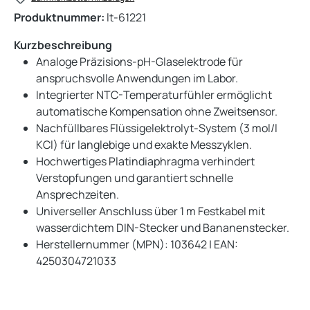
Produktnummer:
lt-61221
Kurzbeschreibung
Analoge Präzisions-pH-Glaselektrode für
anspruchsvolle Anwendungen im Labor.
Integrierter NTC-Temperaturfühler ermöglicht
automatische Kompensation ohne Zweitsensor.
Nachfüllbares Flüssigelektrolyt-System (3 mol/l
KCl) für langlebige und exakte Messzyklen.
Hochwertiges Platindiaphragma verhindert
Verstopfungen und garantiert schnelle
Ansprechzeiten.
Universeller Anschluss über 1 m Festkabel mit
wasserdichtem DIN-Stecker und Bananenstecker.
Herstellernummer (MPN): 103642 | EAN:
4250304721033