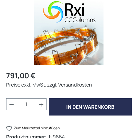
Regulärer Preis:
791,00 €
Preise exkl. MwSt. zzgl. Versandkosten
Produkt Anzahl: Gib den gewünschten Wert 
IN DEN WARENKORB
Zum Merkzettel hinzufügen
Produktnummer:
lt-9664