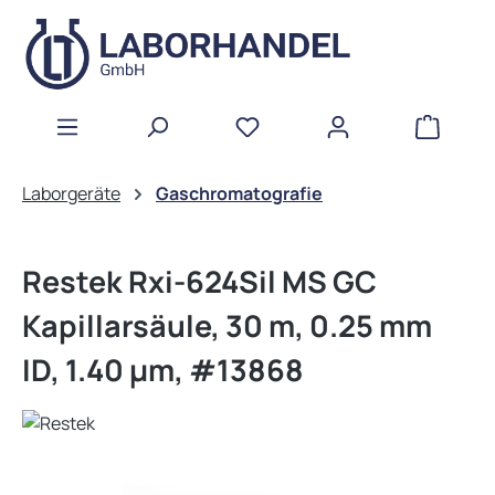
Zum Hauptinhalt springen
WAREN
Laborgeräte
Gaschromatografie
Restek Rxi-624Sil MS GC
Kapillarsäule, 30 m, 0.25 mm
ID, 1.40 µm, #13868
Bildergalerie überspringen