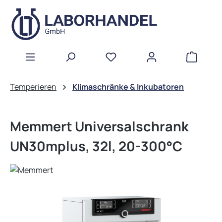
Zum Hauptinhalt springen
WAREN
Temperieren
Klimaschränke & Inkubatoren
Memmert Universalschrank
UN30mplus, 32l, 20-300°C
Bildergalerie überspringen