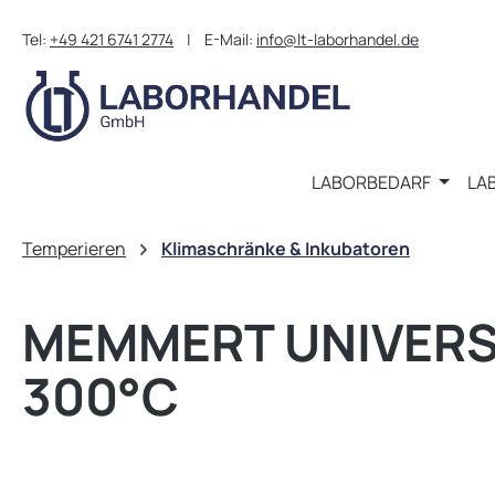
m Hauptinhalt springen
Zur Suche springen
Zur Hauptnavigation springen
Tel:
+49 421 6741 2774
| E-Mail:
info@lt-laborhandel.de
LABORBEDARF
LA
Temperieren
Klimaschränke & Inkubatoren
MEMMERT UNIVERSA
300°C