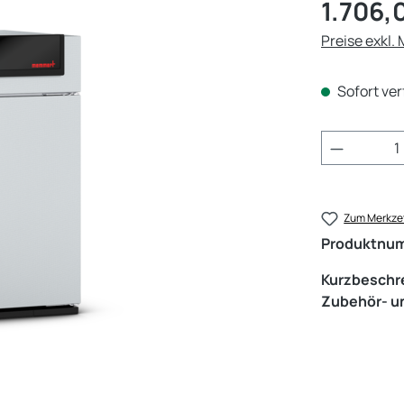
Regulärer Pr
1.706,
Preise exkl.
Sofort ver
Produkt 
Zum Merkzet
Produktnu
Kurzbeschr
Zubehör- un