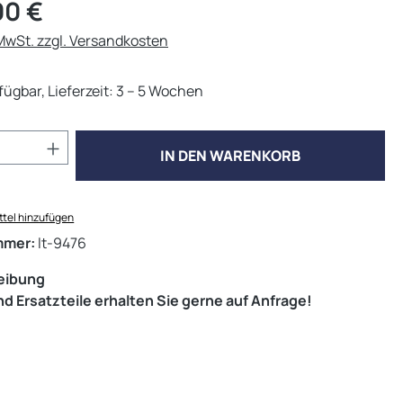
eis:
00 €
 MwSt. zzgl. Versandkosten
fügbar, Lieferzeit: 3 – 5 Wochen
Anzahl: Gib den gewünschten Wert ein od
IN DEN WARENKORB
tel hinzufügen
mmer:
lt-9476
eibung
d Ersatzteile erhalten Sie gerne auf Anfrage!