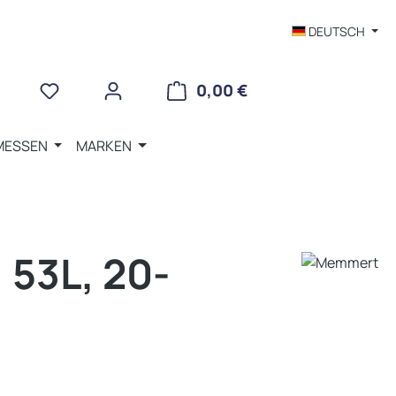
DEUTSCH
WARENKORB ENTHÄLT 
0,00 €
MESSEN
MARKEN
53L, 20-