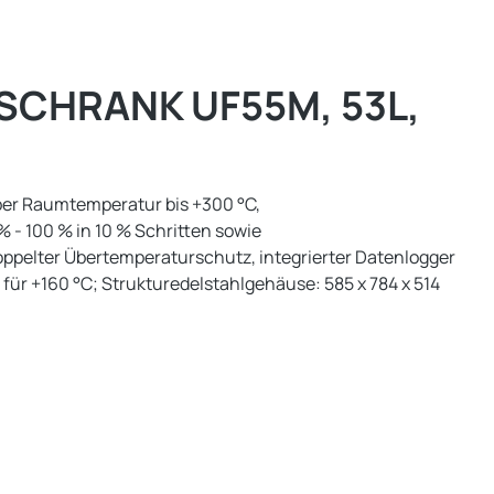
CHRANK UF55M, 53L,
über Raumtemperatur bis +300 °C,
 % - 100 % in 10 % Schritten sowie
doppelter Übertemperaturschutz, integrierter Datenlogger
t für +160 °C; Strukturedelstahlgehäuse: 585 x 784 x 514