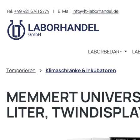
m Hauptinhalt springen
Zur Suche springen
Zur Hauptnavigation springen
Tel:
+49 421 6741 2774
| E-Mail:
info@lt-laborhandel.de
LABORBEDARF
LA
Temperieren
Klimaschränke & Inkubatoren
MEMMERT UNIVERS
LITER, TWINDISPLAY