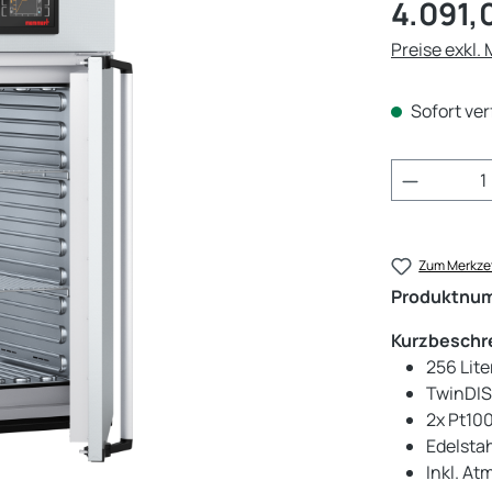
Regulärer Pr
4.091,
Preise exkl.
Sofort ver
Produkt 
Zum Merkzet
Produktnu
Kurzbeschr
256 Lit
TwinDIS
2x Pt10
Edelsta
Inkl. A