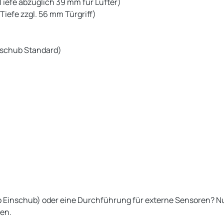
iefe abzüglich 39 mm für Lüfter)
iefe zzgl. 56 mm Türgriff)
inschub Standard)
pro Einschub) oder eine Durchführung für externe Sensoren? N
den.