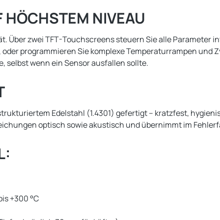
UF HÖCHSTEM NIVEAU
 Über zwei TFT-Touchscreens steuern Sie alle Parameter intu
en, oder programmieren Sie komplexe Temperaturrampen und Z
 selbst wenn ein Sensor ausfallen sollte.
T
kturiertem Edelstahl (1.4301) gefertigt – kratzfest, hygienis
eichungen optisch sowie akustisch und übernimmt im Fehlerfa
L:
bis +300 °C