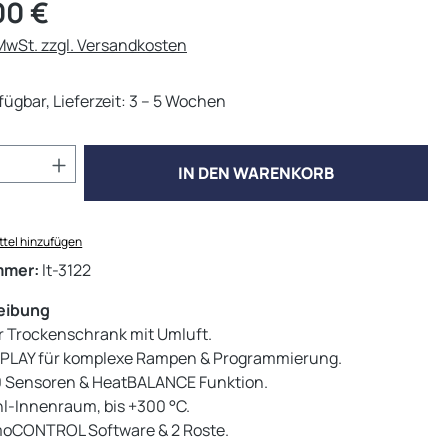
eis:
00 €
 MwSt. zzgl. Versandkosten
fügbar, Lieferzeit: 3 – 5 Wochen
Anzahl: Gib den gewünschten Wert ein od
IN DEN WARENKORB
tel hinzufügen
mmer:
lt-3122
eibung
er Trockenschrank mit Umluft.
PLAY für komplexe Rampen & Programmierung.
0 Sensoren & HeatBALANCE Funktion.
hl-Innenraum, bis +300 °C.
tmoCONTROL Software & 2 Roste.