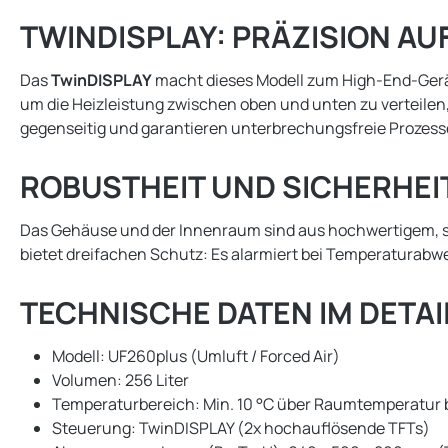
TWINDISPLAY: PRÄZISION A
Das
TwinDISPLAY
macht dieses Modell zum High-End-Gerät.
um die Heizleistung zwischen oben und unten zu verteil
gegenseitig und garantieren unterbrechungsfreie Prozesse,
ROBUSTHEIT UND SICHERHEI
Das Gehäuse und der Innenraum sind aus hochwertigem, stru
bietet dreifachen Schutz: Es alarmiert bei Temperaturabw
TECHNISCHE DATEN IM DETAI
Modell: UF260plus (Umluft / Forced Air)
Volumen: 256 Liter
Temperaturbereich: Min. 10 °C über Raumtemperatur 
Steuerung: TwinDISPLAY (2x hochauflösende TFTs)