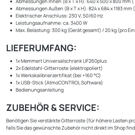
Abmessungen Innen (B x T x H): 640 x 500 x 800 mm (T
Abmessungen Außen (B x T x H): 824 x 684 x 1183 mm (T
Elektrischer Anschluss: 230 V, 50/60 Hz
Leistungsaufnahme: ca. 3400 W
Max. Belastung: 300 kg (Gerät gesamt) / 20 kg (pro E
LIEFERUMFANG:
1x Memmert Universalschrank UF260plus
2x Edelstahl-Gitterroste (elektropoliert)
1x Werkskalibrierzertifikat (bei +160 °C)
1x USB-Stick (AtmoCONTROL Software)
Bedienungsanleitung
ZUBEHÖR & SERVICE:
Benötigen Sie verstärkte Gitterroste (für höhere Lasten 
falls Sie das gewünschte Zubehör nicht direkt im Shop fin