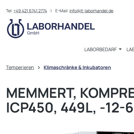
m Hauptinhalt springen
Zur Suche springen
Zur Hauptnavigation springen
Tel:
+49 421 6741 2774
| E-Mail:
info@lt-laborhandel.de
LABORBEDARF
LA
Temperieren
Klimaschränke & Inkubatoren
MEMMERT, KOMPR
ICP450, 449L, -12-