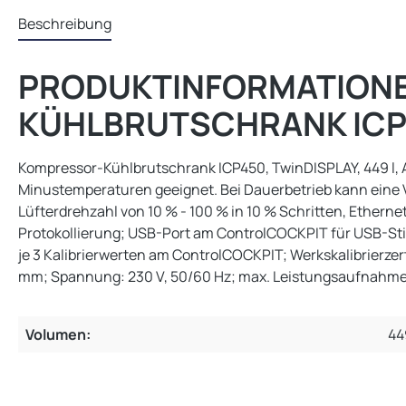
Beschreibung
PRODUKTINFORMATIONE
KÜHLBRUTSCHRANK ICP45
Kompressor-Kühlbrutschrank ICP450, TwinDISPLAY, 449 l, A
Minustemperaturen geeignet. Bei Dauerbetrieb kann eine Ver
Lüfterdrehzahl von 10 % - 100 % in 10 % Schritten, Ether
Protokollierung; USB-Port am ControlCOCKPIT für USB-Stic
je 3 Kalibrierwerten am ControlCOCKPIT; Werkskalibrierzer
mm; Spannung: 230 V, 50/60 Hz; max. Leistungsaufnahme
Volumen:
44