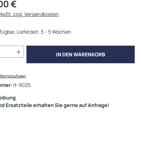
eis:
00 €
 MwSt. zzgl. Versandkosten
fügbar, Lieferzeit: 3 – 5 Wochen
Anzahl: Gib den gewünschten Wert ein od
IN DEN WARENKORB
tel hinzufügen
mmer:
lt-9025
eibung
d Ersatzteile erhalten Sie gerne auf Anfrage!