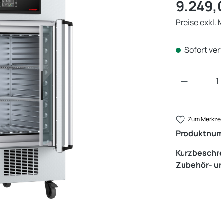
Regulärer Pr
9.249,
Preise exkl.
Sofort ver
Produkt 
Zum Merkzet
Produktnu
Kurzbeschr
Zubehör- un