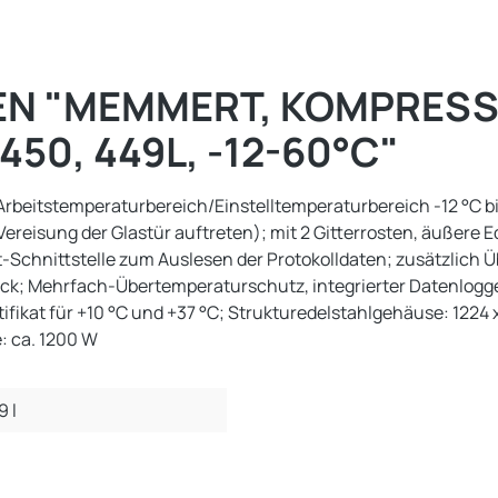
N "MEMMERT, KOMPRESS
0, 449L, -12-60°C"
rbeitstemperaturbereich/Einstelltemperaturbereich -12 °C b
eisung der Glastür auftreten); mit 2 Gitterrosten, äußere Ede
net-Schnittstelle zum Auslesen der Protokolldaten; zusätzlic
k; Mehrfach-Übertemperaturschutz, integrierter Datenlogger 
tifikat für +10 °C und +37 °C; Strukturedelstahlgehäuse: 1224
: ca. 1200 W
9 l