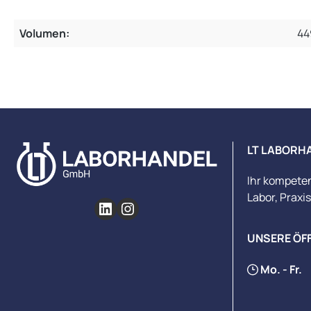
Volumen:
44
LT LABORH
Ihr kompete
Labor, Praxi
UNSERE ÖF
Mo. - Fr.