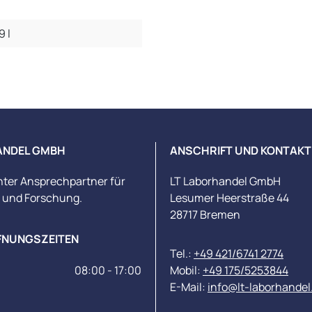
9 l
ANDEL GMBH
ANSCHRIFT UND KONTAKT
nter Ansprechpartner für
LT Laborhandel GmbH
s und Forschung.
Lesumer Heerstraße 44
28717 Bremen
FNUNGSZEITEN
Tel.:
+49 421/6741 2774
08:00 - 17:00
Mobil:
+49 175/5253844
E-Mail:
info@lt-laborhandel