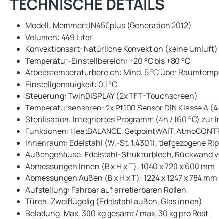
TECHNISCHE DETAILS
Modell: Memmert IN450plus (Generation 2012)
Volumen: 449 Liter
Konvektionsart: Natürliche Konvektion (keine Umluft)
Temperatur-Einstellbereich: +20 °C bis +80 °C
Arbeitstemperaturbereich: Mind. 5 °C über Raumtempe
Einstellgenauigkeit: 0,1 °C
Steuerung: TwinDISPLAY (2x TFT-Touchscreen)
Temperatursensoren: 2x Pt100 Sensor DIN Klasse A (
Sterilisation: Integriertes Programm (4h / 160 °C) z
Funktionen: HeatBALANCE, SetpointWAIT, AtmoCON
Innenraum: Edelstahl (W.-St. 1.4301), tiefgezogene Ri
Außengehäuse: Edelstahl-Strukturblech, Rückwand v
Abmessungen Innen (B x H x T): 1040 x 720 x 600 mm
Abmessungen Außen (B x H x T): 1224 x 1247 x 784 mm (
Aufstellung: Fahrbar auf arretierbaren Rollen
Türen: Zweiflügelig (Edelstahl außen, Glas innen)
Beladung: Max. 300 kg gesamt / max. 30 kg pro Rost