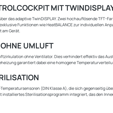
ROLCOCKPIT MIT TWINDISPLA
über das adaptive TwinDISPLAY. Zwei hochauflösende TFT-Farb
 exklusive Funktionen wie HeatBALANCE zur individuellen Anp
t am Gerät.
 OHNE UMLUFT
uftzirkulation ohne Ventilator. Dies verhindert effektiv das A
heizung garantiert dabei eine homogene Temperaturverteil
RILISATION
0-Temperatursensoren (DIN Klasse A), die sich gegenseitig ü
st installiertes Sterilisationsprogramm integriert, das den I