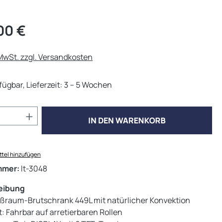
eis:
00 €
 MwSt. zzgl. Versandkosten
fügbar, Lieferzeit: 3 – 5 Wochen
Anzahl: Gib den gewünschten Wert ein od
IN DEN WARENKORB
tel hinzufügen
mmer:
lt-3048
eibung
oßraum-Brutschrank 449L mit natürlicher Konvektion
t: Fahrbar auf arretierbaren Rollen