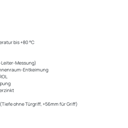
ratur bis +80 °C
4-Leiter-Messung)
ur Innenraum-Entkeimung
TROL
ppung
erzinkt
Tiefe ohne Türgriff, +56mm für Griff)