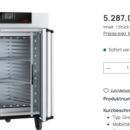
Regulärer Pr
5.287,
Inhalt:
1 Stück
Preise exkl.
Sofort ver
Produkt 
Zum Merkzet
Produktnu
Kurzbeschr
Typ: Gr
Mobilitä