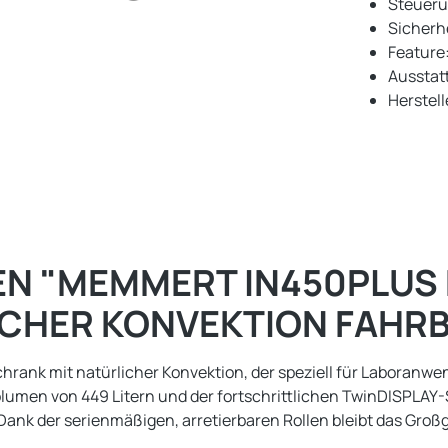
Steueru
Sicherh
Feature
Ausstat
Herstel
N "MEMMERT IN450PLUS 
ICHER KONVEKTION FAHR
hrank mit natürlicher Konvektion, der speziell für Laboranw
en von 449 Litern und der fortschrittlichen TwinDISPLAY-S
nk der serienmäßigen, arretierbaren Rollen bleibt das Großger