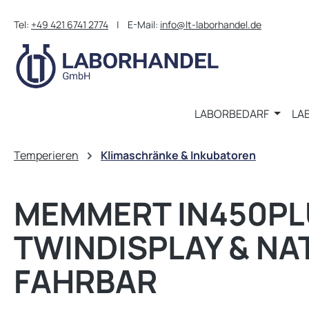
m Hauptinhalt springen
Zur Suche springen
Zur Hauptnavigation springen
Tel:
+49 421 6741 2774
| E-Mail:
info@lt-laborhandel.de
LABORBEDARF
LA
Temperieren
Klimaschränke & Inkubatoren
MEMMERT IN450PL
TWINDISPLAY & NA
FAHRBAR