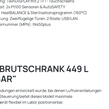
ng: TwinDISPLAY mit 2 TFT-Touchscreens
eit: 2x Pt100 Sensoren & AutoSAFETY
: HeatBALANCE & Sterilisationsprogramm (160°C)
tung: Zweiflügelige Türen, 2 Roste, USB/LAN
lernummer (MPN): IN450plus
BRUTSCHRANK 449 L
BAR"
endungen entwickelt wurde, bei denen Luftverwirbelungen
teuerung bietet dieses Modell maximale
ät flexibel im Labor positionierbar.