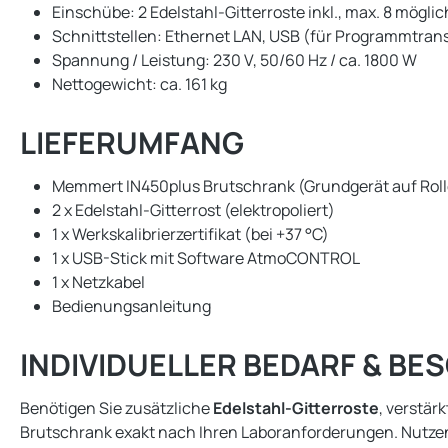
Einschübe: 2 Edelstahl-Gitterroste inkl., max. 8 möglic
Schnittstellen: Ethernet LAN, USB (für Programmtrans
Spannung / Leistung: 230 V, 50/60 Hz / ca. 1800 W
Nettogewicht: ca. 161 kg
LIEFERUMFANG
Memmert IN450plus Brutschrank (Grundgerät auf Rol
2 x Edelstahl-Gitterrost (elektropoliert)
1 x Werkskalibrierzertifikat (bei +37 °C)
1 x USB-Stick mit Software AtmoCONTROL
1 x Netzkabel
Bedienungsanleitung
INDIVIDUELLER BEDARF & B
Benötigen Sie zusätzliche
Edelstahl-Gitterroste
, verstär
Brutschrank exakt nach Ihren Laboranforderungen. Nutze