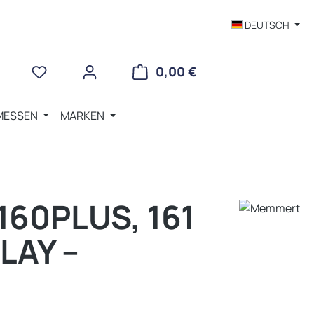
DEUTSCH
WARENKORB ENTHÄLT 
0,00 €
MESSEN
MARKEN
0PLUS, 161 L
Y – M