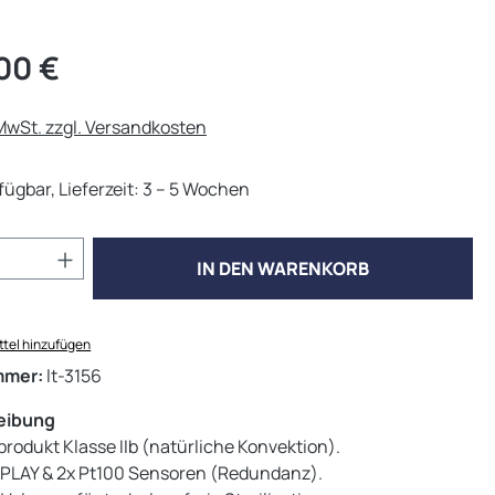
eis:
00 €
 MwSt. zzgl. Versandkosten
fügbar, Lieferzeit: 3 – 5 Wochen
Anzahl: Gib den gewünschten Wert ein od
IN DEN WARENKORB
tel hinzufügen
mmer:
lt-3156
eibung
rodukt Klasse IIb (natürliche Konvektion).
PLAY & 2x Pt100 Sensoren (Redundanz).