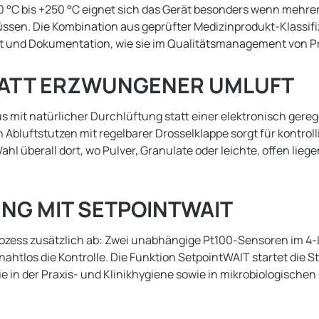
C bis +250 °C eignet sich das Gerät besonders wenn mehrer
müssen. Die Kombination aus geprüfter Medizinprodukt-Klassifi
t und Dokumentation, wie sie im Qualitätsmanagement von Pra
TATT ERZWUNGENER UMLUFT
 mit natürlicher Durchlüftung statt einer elektronisch gereg
in Abluftstutzen mit regelbarer Drosselklappe sorgt für kontr
l überall dort, wo Pulver, Granulate oder leichte, offen li
NG MIT SETPOINTWAIT
ozess zusätzlich ab: Zwei unabhängige Pt100-Sensoren im 4
nahtlos die Kontrolle. Die Funktion SetpointWAIT startet die St
ie sie in der Praxis- und Klinikhygiene sowie in mikrobiologis