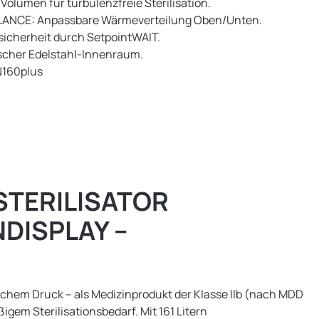
r Volumen für turbulenzfreie Sterilisation.
ANCE: Anpassbare Wärmeverteilung Oben/Unten.
sicherheit durch SetpointWAIT.
scher Edelstahl-Innenraum.
160plus
ERILISATOR S
ISPLAY – M
ischem Druck – als Medizinprodukt der Klasse IIb (nach MDD
em Sterilisationsbedarf. Mit 161 Litern