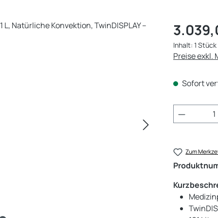
Regulärer Pr
3.039,
Inhalt:
1 Stück
Preise exkl.
Sofort ver
Produkt 
Zum Merkzet
Produktnu
Kurzbeschr
Medizinp
TwinDIS