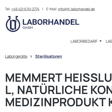
m Hauptinhalt springen
Zur Suche springen
Zur Hauptnavigation springen
Tel:
+49 421 6741 2774
| E-Mail:
info@lt-laborhandel.de
LABORBEDARF
LA
Laborgeräte
Sterilisatoren
MEMMERT HEISSLUFT
, NATÜRLICHE KONV
EDIZINPRODUKT K