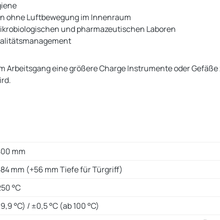
giene
tern ohne Luftbewegung im Innenraum
mikrobiologischen und pharmazeutischen Laboren
 Qualitätsmanagement
nem Arbeitsgang eine größere Charge Instrumente oder Gefäße z
rd.
 400 mm
 584 mm (+56 mm Tiefe für Türgriff)
250 °C
99,9 °C) / ±0,5 °C (ab 100 °C)