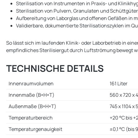
Sterilisation von Instrumenten in Praxis- und Klinikhy
Sterilisation von Pulvern, Granulaten und Schüttgü
Aufbereitung von Laborglas und offenen Gefäßen in 
Validierbare, dokumentierte Sterilisationszyklen im
So lässt sich im laufenden Klinik- oder Laborbetrieb in ei
empfindliches Sterilisiergut durch Luftströmung bewegt wi
TECHNISCHE DETAILS
Innenraumvolumen
161 Liter
Innenmaße (B×H×T)
560 x 720 x
Außenmaße (B×H×T)
745 x 1104 x
Temperaturbereich
+20 °C bis +
Temperaturgenauigkeit
±0,1 °C (bis 