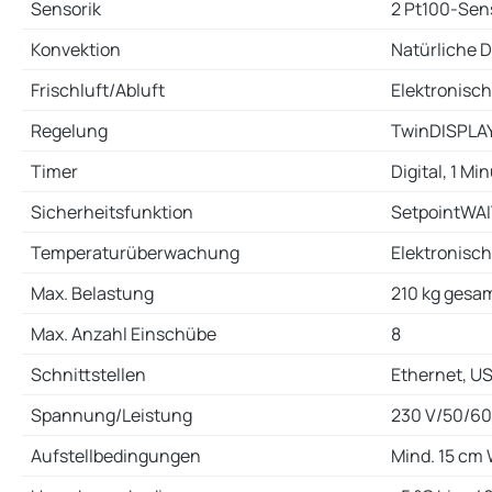
Sensorik
2 Pt100-Sen
Konvektion
Natürliche 
Frischluft/Abluft
Elektronisch
Regelung
TwinDISPLAY,
Timer
Digital, 1 Mi
Sicherheitsfunktion
SetpointWAIT
Temperaturüberwachung
Elektronisc
Max. Belastung
210 kg gesam
Max. Anzahl Einschübe
8
Schnittstellen
Ethernet, U
Spannung/Leistung
230 V/50/60 
Aufstellbedingungen
Mind. 15 cm