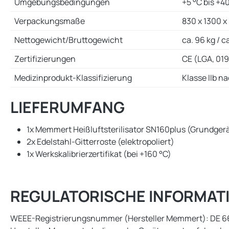
Umgebungsbedingungen
+5 °C bis +4
Verpackungsmaße
830 x 1300 
Nettogewicht/Bruttogewicht
ca. 96 kg / c
Zertifizierungen
CE (LGA, 019
Medizinprodukt-Klassifizierung
Klasse IIb 
LIEFERUMFANG
1x Memmert Heißluftsterilisator SN160plus (Grundger
2x Edelstahl-Gitterroste (elektropoliert)
1x Werkskalibrierzertifikat (bei +160 °C)
REGULATORISCHE INFORMAT
WEEE-Registrierungsnummer (Hersteller Memmert): DE 668124