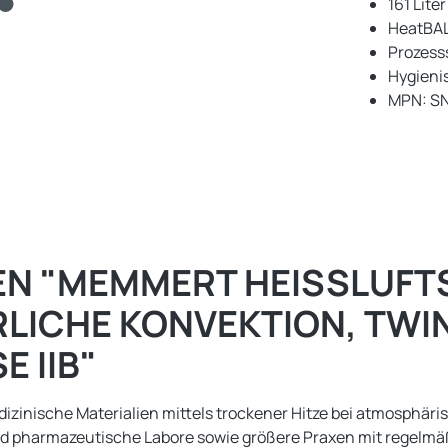
161 Lite
HeatBAL
Prozess
Hygieni
MPN: SN
 "MEMMERT HEISSLUFTST
LICHE KONVEKTION, TWIND
 IIB"
edizinische Materialien mittels trockener Hitze bei atmosphär
d pharmazeutische Labore sowie größere Praxen mit regelmäßig