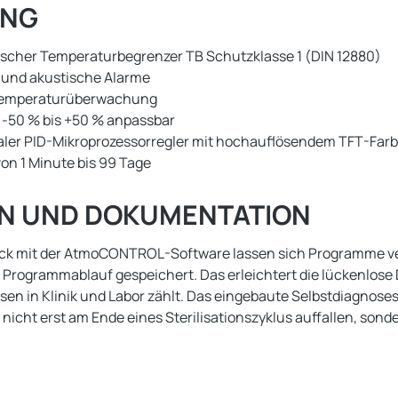
UNG
cher Temperaturbegrenzer TB Schutzklasse 1 (DIN 12880)
 und akustische Alarme
ertemperaturüberwachung
 -50 % bis +50 % anpassbar
italer PID-Mikroprozessorregler mit hochauflösendem TFT-Farb
von 1 Minute bis 99 Tage
EN UND DOKUMENTATION
Stick mit der AtmoCONTROL-Software lassen sich Programme v
r Programmablauf gespeichert. Das erleichtert die lückenlo
essen in Klinik und Labor zählt. Das eingebaute Selbstdiagno
icht erst am Ende eines Sterilisationszyklus auffallen, son