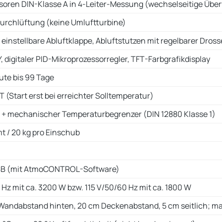
soren DIN-Klasse A in 4-Leiter-Messung (wechselseitige Üb
Durchlüftung (keine Umluftturbine)
 einstellbare Abluftklappe, Abluftstutzen mit regelbarer Dross
 digitaler PID-Mikroprozessorregler, TFT-Farbgrafikdisplay
nute bis 99 Tage
 (Start erst bei erreichter Solltemperatur)
h + mechanischer Temperaturbegrenzer (DIN 12880 Klasse 1)
t / 20 kg pro Einschub
SB (mit AtmoCONTROL-Software)
Hz mit ca. 3200 W bzw. 115 V/50/60 Hz mit ca. 1800 W
 Wandabstand hinten, 20 cm Deckenabstand, 5 cm seitlich; ma