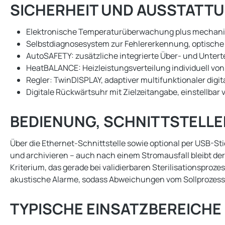
SICHERHEIT UND AUSSTATT
Elektronische Temperaturüberwachung plus mechanis
Selbstdiagnosesystem zur Fehlererkennung, optische
AutoSAFETY: zusätzliche integrierte Über- und Unt
HeatBALANCE: Heizleistungsverteilung individuell von
Regler: TwinDISPLAY, adaptiver multifunktionaler dig
Digitale Rückwärtsuhr mit Zielzeitangabe, einstellbar 
BEDIENUNG, SCHNITTSTELL
Über die Ethernet-Schnittstelle sowie optional per USB-
und archivieren – auch nach einem Stromausfall bleibt de
Kriterium, das gerade bei validierbaren Sterilisationsproz
akustische Alarme, sodass Abweichungen vom Sollprozess n
TYPISCHE EINSATZBEREICHE