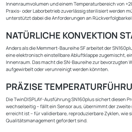
Innenraumvolumen und einem Temperaturbereich von +20 °
Praxis- oder Laborbetrieb zuverlässig sterilisiert werden 
unterstützt dabei die Anforderungen an Rückverfolgbarkei
NATÜRLICHE KONVEKTION S
Anders als die Memmert-Baureihe SF arbeitet der SN160plus
eine elektronisch einstellbare Abluftklappe zugemischt, e
Innenraum. Das macht die SN-Baureihe zur bevorzugten Wah
aufgewirbelt oder verunreinigt werden könnten.
PRÄZISE TEMPERATURFÜHRU
Die TwinDISPLAY-Ausführung SN160plus sichert diesen Pr
wechselseitig – fällt ein Sensor aus, übernimmt der zweite 
erreicht ist – für validierbare, reproduzierbare Zyklen, w
Qualitätsmanagement gefordert sind.