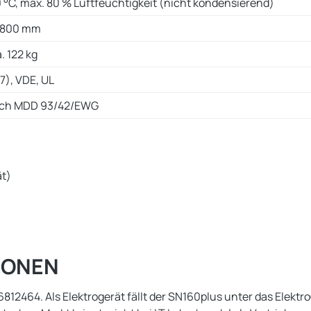
0 °C, max. 80 % Luftfeuchtigkeit (nicht kondensierend)
x 800 mm
a. 122 kg
7), VDE, UL
nach MDD 93/42/EWG
ät)
IONEN
64. Als Elektrogerät fällt der SN160plus unter das ElektroG 