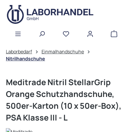
Zum Hauptinhalt springen
WAREN
Laborbedarf
Einmalhandschuhe
Nitrilhandschuhe
Meditrade Nitril StellarGrip
Orange Schutzhandschuhe,
500er-Karton (10 x 50er-Box),
PSA Klasse III - L