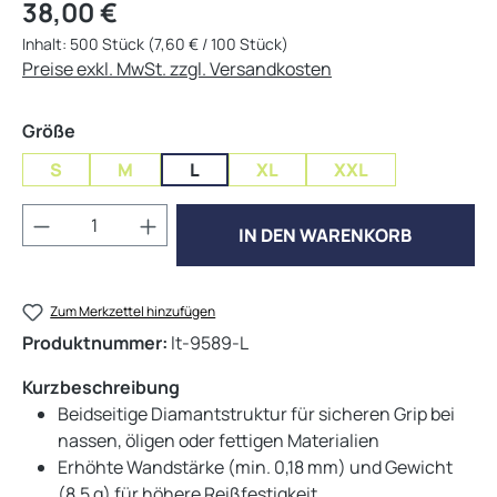
Regulärer Preis:
38,00 €
Inhalt:
500 Stück
(7,60 € / 100 Stück)
Preise exkl. MwSt. zzgl. Versandkosten
auswählen
Größe
S
M
L
XL
XXL
Produkt Anzahl: Gib den gewünschten Wert 
IN DEN WARENKORB
Zum Merkzettel hinzufügen
Produktnummer:
lt-9589-L
Kurzbeschreibung
Beidseitige Diamantstruktur für sicheren Grip bei
nassen, öligen oder fettigen Materialien
Erhöhte Wandstärke (min. 0,18 mm) und Gewicht
(8,5 g) für höhere Reißfestigkeit