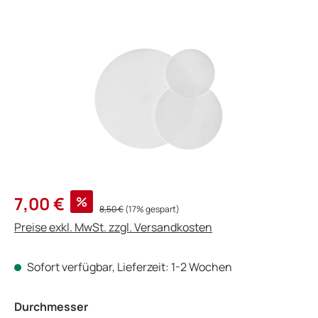
Bildergalerie überspringen
Verkaufspreis:
7,00 €
%
Regulärer Preis:
8,50 €
(17% gespart)
Preise exkl. MwSt. zzgl. Versandkosten
Sofort verfügbar, Lieferzeit: 1-2 Wochen
auswählen
Durchmesser