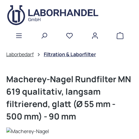
Zum Hauptinhalt springen
WAREN
Laborbedarf
Filtration & Laborfilter
Macherey-Nagel Rundfilter MN
619 qualitativ, langsam
filtrierend, glatt (Ø 55 mm -
500 mm) - 90 mm