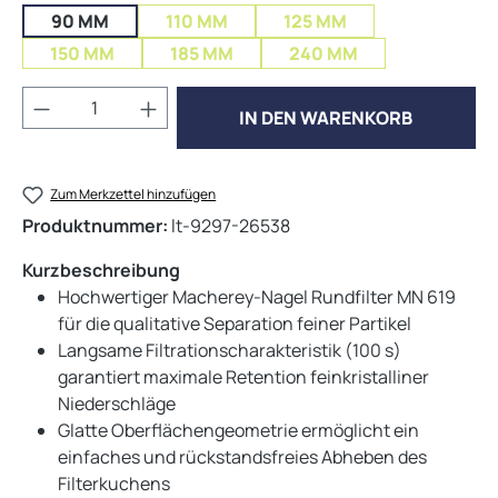
90 MM
110 MM
125 MM
150 MM
185 MM
240 MM
Produkt Anzahl: Gib den gewünschten Wert 
IN DEN WARENKORB
Zum Merkzettel hinzufügen
Produktnummer:
lt-9297-26538
Kurzbeschreibung
Hochwertiger Macherey-Nagel Rundfilter MN 619
für die qualitative Separation feiner Partikel
Langsame Filtrationscharakteristik (100 s)
garantiert maximale Retention feinkristalliner
Niederschläge
Glatte Oberflächengeometrie ermöglicht ein
einfaches und rückstandsfreies Abheben des
Filterkuchens