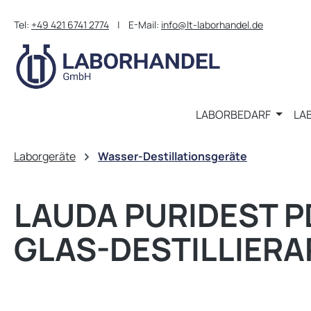
m Hauptinhalt springen
Zur Suche springen
Zur Hauptnavigation springen
Tel:
+49 421 6741 2774
| E-Mail:
info@lt-laborhandel.de
LABORBEDARF
LA
Laborgeräte
Wasser-Destillationsgeräte
LAUDA PURIDEST P
GLAS-DESTILLIERA