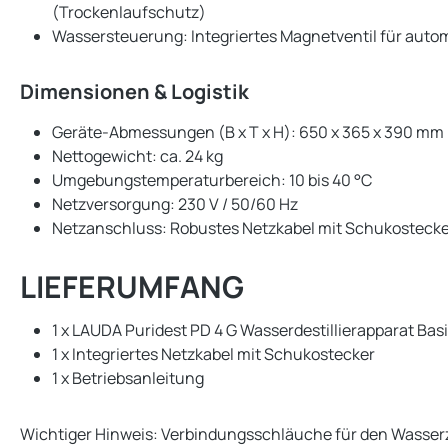
(Trockenlaufschutz)
Wassersteuerung: Integriertes Magnetventil für aut
Dimensionen & Logistik
Geräte-Abmessungen (B x T x H): 650 x 365 x 390 mm
Nettogewicht: ca. 24 kg
Umgebungstemperaturbereich: 10 bis 40 °C
Netzversorgung: 230 V / 50/60 Hz
Netzanschluss: Robustes Netzkabel mit Schukosteck
LIEFERUMFANG
1 x LAUDA Puridest PD 4 G Wasserdestillierapparat Ba
1 x Integriertes Netzkabel mit Schukostecker
1 x Betriebsanleitung
Wichtiger Hinweis: Verbindungsschläuche für den Wasserz