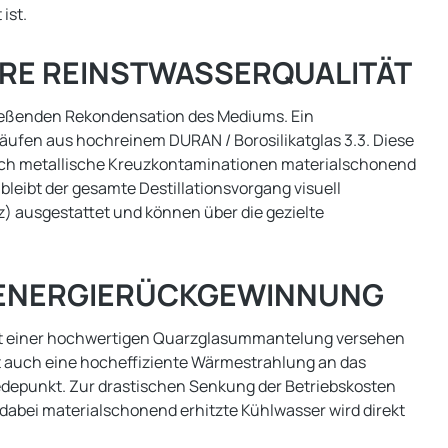
ist.
E REINSTWASSERQUALITÄT
ließenden Rekondensation des Mediums. Ein
äufen aus hochreinem DURAN / Borosilikatglas 3.3. Diese
durch metallische Kreuzkontaminationen materialschonend
eibt der gesamte Destillationsvorgang visuell
 ausgestattet und können über die gezielte
 ENERGIERÜCKGEWINNUNG
e mit einer hochwertigen Quarzglasummantelung versehen
lt auch eine hocheffiziente Wärmestrahlung an das
iedepunkt. Zur drastischen Senkung der Betriebskosten
dabei materialschonend erhitzte Kühlwasser wird direkt