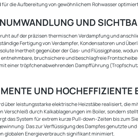
für die Aufbereitung von gewöhnlichem Rohwasser optimiert 
NUMWANDLUNG UND SICHTBAR
 beruht auf der präzisen thermischen Verdampfung und ansch
ständige Fertigung von Verdampfer, Kondensatoren und Überl
 absolute Inertheit gegenüber der Gas- und Flüssigphase, wo
entnehmbare, bruchsichere und beschlagfreie Frontscheibe bl
 mit einer tröpfchenabwehrenden Dampfführung (Tropfschutz)
MENTE UND HOCHEFFIZIENTE
d über leistungsstarke elektrische Heizstäbe realisiert, di
n Verschleiß durch Kalkablagerungen im Boiler, sondern stel
sorgt das System für extrem kurze Pull-down-Zeiten bis zum S
ckgewinnung: Das zur Verflüssigung des Dampfes genutzte und 
n globalen Energieverbrauch signifikant minimiert.