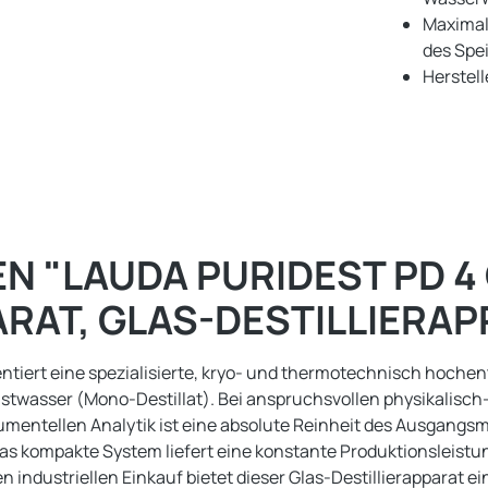
Maximal
des Spe
Herstel
 "LAUDA PURIDEST PD 4
AT, GLAS-DESTILLIERAPP
entiert eine spezialisierte, kryo- und thermotechnisch hoch
nstwasser (Mono-Destillat). Bei anspruchsvollen physikali
mentellen Analytik ist eine absolute Reinheit des Ausgangs
 kompakte System liefert eine konstante Produktionsleistung
n industriellen Einkauf bietet dieser Glas-Destillierapparat e