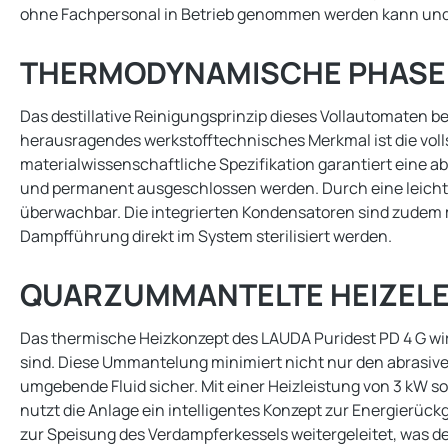
ohne Fachpersonal in Betrieb genommen werden kann und 
THERMODYNAMISCHE PHASE
Das destillative Reinigungsprinzip dieses Vollautomaten
herausragendes werkstofftechnisches Merkmal ist die voll
materialwissenschaftliche Spezifikation garantiert eine
und permanent ausgeschlossen werden. Durch eine leicht 
überwachbar. Die integrierten Kondensatoren sind zudem
Dampfführung direkt im System sterilisiert werden.
QUARZUMMANTELTE HEIZELE
Das thermische Heizkonzept des LAUDA Puridest PD 4 G wir
sind. Diese Ummantelung minimiert nicht nur den abrasive
umgebende Fluid sicher. Mit einer Heizleistung von 3 kW 
nutzt die Anlage ein intelligentes Konzept zur Energierü
zur Speisung des Verdampferkessels weitergeleitet, was de