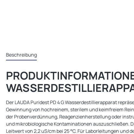
Beschreibung
PRODUKTINFORMATIONEN
WASSERDESTILLIERAPPAR
Der LAUDA Puridest PD 4 G Wasserdestillierapparat repräs
Gewinnung von hochreinem, sterilem und keimfreiem Rei
der Probenverdünnung, Reagenzienherstellung oder instru
und mikrobiologische Kontaminationen auszuschließen. Das
Leitwert von 2,2 uS/cm bei 25 °C. Für Laborleitungen und de