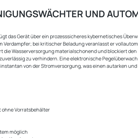
NIGUNGSWÄCHTER UND AUTOM
gt das Gerät über ein prozesssicheres kybernetisches Überwa
m Verdampfer; bei kritischer Beladung veranlasst er vollaut
uert die Wasserversorgung materialschonend und blockiert den
) zuverlässig zu verhindern. Eine elektronische Pegelüberw
nstantan von der Stromversorgung, was einen autarken und 
t ohne Vorratsbehälter
ystem möglich