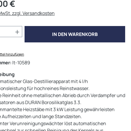
eis:
00 €
 MwSt. zzgl. Versandkosten
Anzahl: Gib den gewünschten Wert ein od
IN DEN WARENKORB
tel hinzufügen
mmer:
lt-10589
eibung
matischer Glas-Destillierapparat mit 4 l/h
ionsleistung für hochreines Reinstwasser.
e Reinheit ohne metallischen Abrieb durch Verdampfer und
atoren aus DURAN Borosilikatglas 3.3.
mantelte Heizstäbe mit 3 kW Leistung gewährleisten
e Aufheizzeiten und lange Standzeiten.
genter Verunreinigungswächter löst automatischen
echsel zur schnellen Reinigung des Kessels aus.