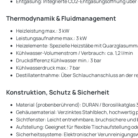
Entgasung: Integrierte CO2-Entgasungsöffnung übe
Thermodynamik & Fluidmanagement
Heizleistung max.: 3 kW
Leistungsaufnahme max.: 3 kW
Heizelemente: Spezielle Heizstäbe mit Quarzglasum
Kühlwasser-Volumenstrom / Verbrauch: ca. 1,2 l/min
Druckdifferenz Kühlwasser min.: 3 bar
Kühlwasserdruck max.: 7 bar
Destillatentnahme: Über Schlauchanschluss an der r
Konstruktion, Schutz & Sicherheit
Material (probenberührend): DURAN / Borosilikatglas 
Gehäusematerial: Verzinktes Stahlblech, hochwertig 
Sichtfenster: Leicht entnehmbare, bruchsichere und 
Aufstellung: Geeignet für flexible Tischaufstellung 
Sicherheitssysteme: Elektronischer Verunreinigung