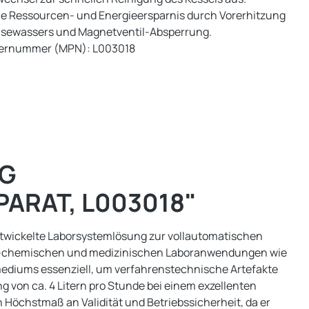
e Ressourcen- und Energieersparnis durch Vorerhitzung
isewassers und Magnetventil-Absperrung.
lernummer (MPN): L003018
 G
ARAT, L003018"
entwickelte Laborsystemlösung zur vollautomatischen
sch-chemischen und medizinischen Laboranwendungen wie
mediums essenziell, um verfahrenstechnische Artefakte
 von ca. 4 Litern pro Stunde bei einem exzellenten
in Höchstmaß an Validität und Betriebssicherheit, da er