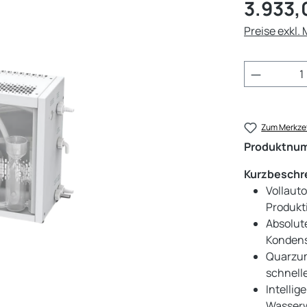
Regulärer Pr
3.933,
Preise exkl.
Produkt 
Zum Merkzet
Produktnu
Kurzbeschr
Vollauto
Produkt
Absolut
Kondens
Quarzum
schnell
Intelli
Wasserw