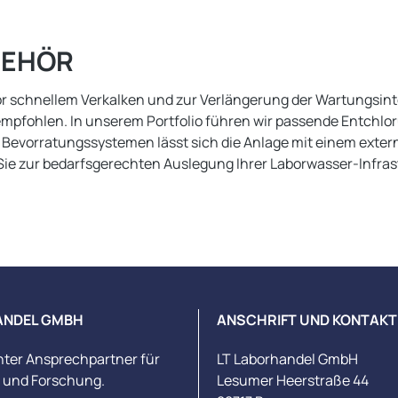
BEHÖR
r schnellem Verkalken und zur Verlängerung der Wartungsinter
fohlen. In unserem Portfolio führen wir passende Entchloru
en Bevorratungssystemen lässt sich die Anlage mit einem exte
Sie zur bedarfsgerechten Auslegung Ihrer Laborwasser-Infra
ANDEL GMBH
ANSCHRIFT UND KONTAKT
nter Ansprechpartner für
LT Laborhandel GmbH
s und Forschung.
Lesumer Heerstraße 44