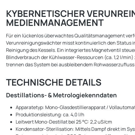
KYBERNETISCHER VERUNREI
MEDIENMANAGEMENT
Für ein lückenlos überwachtes Qualitätsmanagement verfü
Verunreinigungswächter misst kontinuierlich den Status i
Reinigung des Kessels. Ein integriertes Magnetventil ste
Blindverbrauch der Kühlwasser-Ressourcen (ca. 1,2 l/min
trennen das System bei ausbleibendem Rohwasserzufluss i
TECHNISCHE DETAILS
Destillations- & Metrologiekenndaten
Apparatetyp: Mono-Glasdestillierapparat / Vollautoma
Produktionsleistung: ca. 4,0 l/h
Leitwert Mono-Destillat bei 25 °C: 2,2 uS/cm
Kondensator-Sterilisation: Mittels Dampf direkt im S