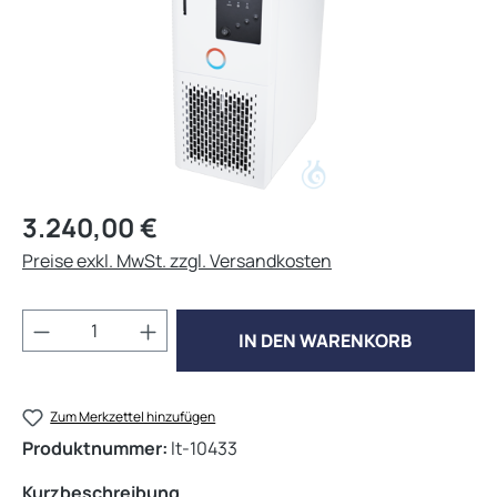
Regulärer Preis:
3.240,00 €
Preise exkl. MwSt. zzgl. Versandkosten
Produkt Anzahl: Gib den gewünschten Wert 
IN DEN WARENKORB
Zum Merkzettel hinzufügen
Produktnummer:
lt-10433
Kurzbeschreibung