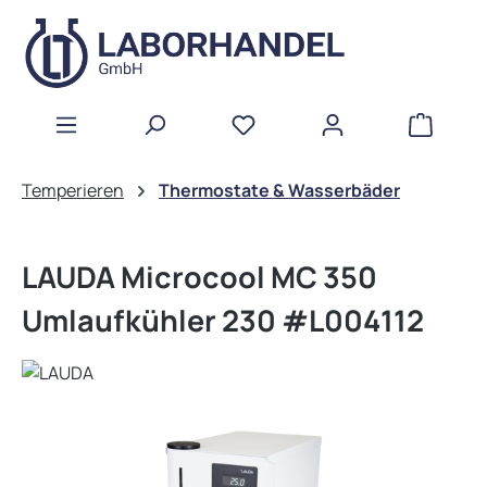
Zum Hauptinhalt springen
WAREN
Temperieren
Thermostate & Wasserbäder
LAUDA Microcool MC 350
Umlaufkühler 230 #L004112
Bildergalerie überspringen