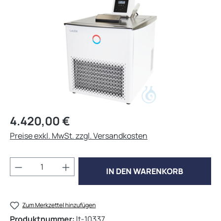
Regulärer Preis:
4.420,00 €
Preise exkl. MwSt. zzgl. Versandkosten
Produkt Anzahl: Gib den gewünschten Wert 
IN DEN WARENKORB
Zum Merkzettel hinzufügen
Produktnummer:
lt-10337