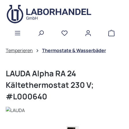
Zum Hauptinhalt springen
WAREN
Temperieren
Thermostate & Wasserbäder
LAUDA Alpha RA 24
Kältethermostat 230 V;
#L000640
Bildergalerie überspringen