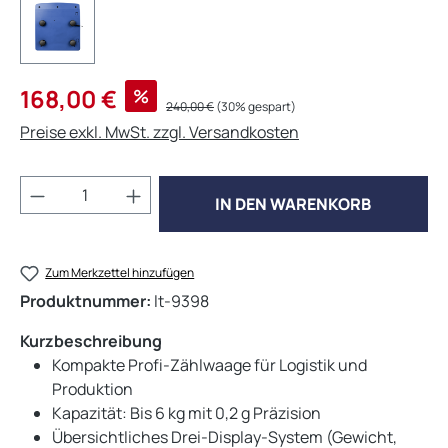
Verkaufspreis:
168,00 €
%
Regulärer Preis:
240,00 €
(30% gespart)
Preise exkl. MwSt. zzgl. Versandkosten
Produkt Anzahl: Gib den gewünschten Wert 
IN DEN WARENKORB
Zum Merkzettel hinzufügen
Produktnummer:
lt-9398
Kurzbeschreibung
Kompakte Profi-Zählwaage für Logistik und
Produktion
Kapazität:
Bis 6 kg mit 0,2 g Präzision
Übersichtliches Drei-Display-System (Gewicht,