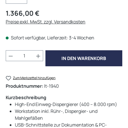
Regulärer Preis:
1.366,00 €
Preise exkl. MwSt. zzgl. Versandkosten
Sofort verfügbar, Lieferzeit: 3-4 Wochen
Produkt Anzahl: Gib den gewünschten Wert 
IN DEN WARENKORB
Zum Merkzettel hinzufügen
Produktnummer:
lt-1940
Kurzbeschreibung
High-End Einweg-Dispergierer (400 – 8.000 rpm)
Workstation inkl. Rühr-, Dispergier- und
Mahlgefäßen
USB-Schnittstelle zur Dokumentation & PC-