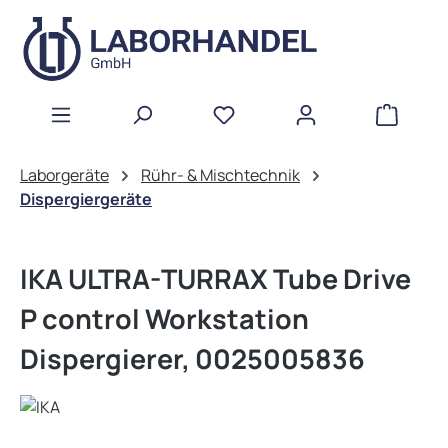
Zum Hauptinhalt springen
WAREN
Laborgeräte
Rühr- & Mischtechnik
Dispergiergeräte
IKA ULTRA-TURRAX Tube Drive
P control Workstation
Dispergierer, 0025005836