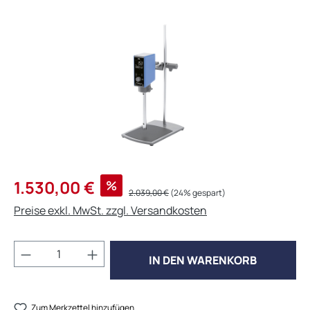
Bildergalerie überspringen
Verkaufspreis:
1.530,00 €
%
Regulärer Preis:
2.039,00 €
(24% gespart)
Preise exkl. MwSt. zzgl. Versandkosten
Produkt Anzahl: Gib den gewünschten Wert 
IN DEN WARENKORB
Zum Merkzettel hinzufügen