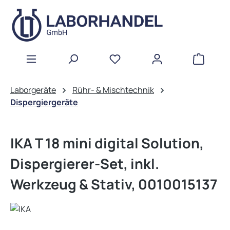
Zum Hauptinhalt springen
WAREN
Laborgeräte
Rühr- & Mischtechnik
Dispergiergeräte
IKA T 18 mini digital Solution,
Dispergierer-Set, inkl.
Werkzeug & Stativ, 0010015137