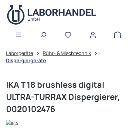
Zum Hauptinhalt springen
WAREN
Laborgeräte
Rühr- & Mischtechnik
Dispergiergeräte
IKA T 18 brushless digital
ULTRA-TURRAX Dispergierer,
0020102476