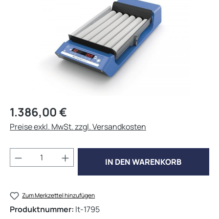
Regulärer Preis:
1.386,00 €
Preise exkl. MwSt. zzgl. Versandkosten
Produkt Anzahl: Gib den gewünschten Wert 
IN DEN WARENKORB
Zum Merkzettel hinzufügen
Produktnummer:
lt-1795