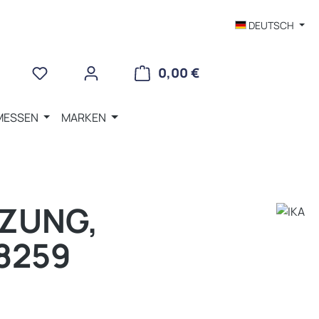
DEUTSCH
WARENKORB ENTHÄLT 
0,00 €
MESSEN
MARKEN
IZUNG,
8259