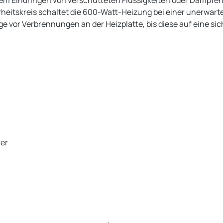
dem Eindringen von verschütteten Flüssigkeiten oder Dämpfe
erheitskreis schaltet die 600-Watt-Heizung bei einer unerwar
e vor Verbrennungen an der Heizplatte, bis diese auf eine sic
ler