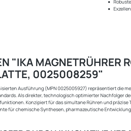
Robuste
Exzellen
 "IKA MAGNETRÜHRER RC
ATTE, 0025008259"
nisierten Ausführung (MPN 0025005927) repräsentiert die m
dards. Als direkter, technologisch optimierter Nachfolger de
sfunktionen. Konzipiert für das simultane Rühren und präzis
ponente für chemische Synthesen, pharmazeutische Entwicklu