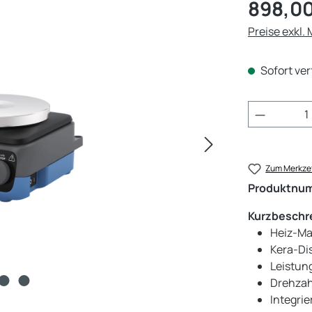
Regulärer Pr
898,00
Preise exkl.
Sofort ver
Produkt 
Zum Merkzet
Produktnu
Kurzbeschr
Heiz-Ma
Kera-Di
Leistung
Drehzah
Integri