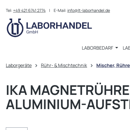
m Hauptinhalt springen
Zur Suche springen
Zur Hauptnavigation springen
Tel:
+49 421 6741 2774
| E-Mail:
info@lt-laborhandel.de
LABORBEDARF
LA
Laborgeräte
Rühr- & Mischtechnik
Mischer, Rühre
IKA MAGNETRÜHRER
ALUMINIUM-AUFST