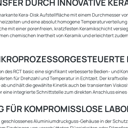
FER DURCH INNOVATIVE KERA
arkante Kera-Disk Aufstellfläche mit einem Durchmesser von
fheizzeiten und eine absolut homogene Temperaturverteilung 
che mit einer porenfreien, kratzfesten Keramikschicht versieg
emen chemischen Inertheit von Keramik und erleichtert zudem
MIKROPROZESSORGESTEUERTE K
 des RCT basic eine signifikant verbesserte Bedien- und Kontro
erten für Drehzahl und Temperatur in Echtzeit. Der kraftvoll
b und hält die gewählte Kinetik auch bei transienten Viskos
ber eine integrierte Schnittstelle zum direkten Anschluss ei
G FÜR KOMPROMISSLOSE LABO
ein geschlossenes Aluminiumdruckguss-Gehäuse in der Schutzar