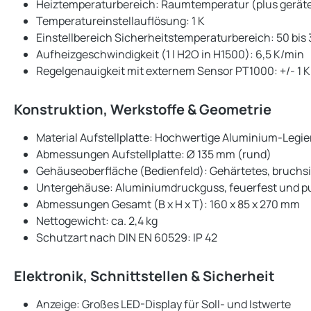
Heiztemperaturbereich: Raumtemperatur (plus geräte
Temperatureinstellauflösung: 1 K
Einstellbereich Sicherheitstemperaturbereich: 50 bis 
Aufheizgeschwindigkeit (1 l H2O in H1500): 6,5 K/min
Regelgenauigkeit mit externem Sensor PT1000: +/- 1 K
Konstruktion, Werkstoffe & Geometrie
Material Aufstellplatte: Hochwertige Aluminium-Legie
Abmessungen Aufstellplatte: Ø 135 mm (rund)
Gehäuseoberfläche (Bedienfeld): Gehärtetes, bruchs
Untergehäuse: Aluminiumdruckguss, feuerfest und p
Abmessungen Gesamt (B x H x T): 160 x 85 x 270 mm
Nettogewicht: ca. 2,4 kg
Schutzart nach DIN EN 60529: IP 42
Elektronik, Schnittstellen & Sicherheit
Anzeige: Großes LED-Display für Soll- und Istwerte