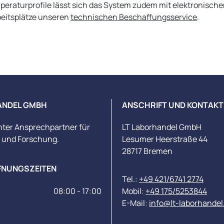
eraturprofile lässt sich das System zudem mit elektronisc
beitsplätze unseren
technischen Beschaffungsservice
.
ANDEL GMBH
ANSCHRIFT UND KONTAKT
nter Ansprechpartner für
LT Laborhandel GmbH
s und Forschung.
Lesumer Heerstraße 44
28717 Bremen
FNUNGSZEITEN
Tel.:
+49 421/6741 2774
08:00 - 17:00
Mobil:
+49 175/5253844
E-Mail:
info@lt-laborhandel