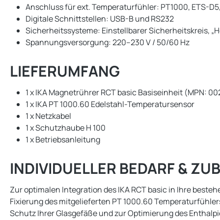
Anschluss für ext. Temperaturfühler: PT1000, ETS-D
Digitale Schnittstellen: USB-B und RS232
Sicherheitssysteme: Einstellbarer Sicherheitskreis,
Spannungsversorgung: 220–230 V / 50/60 Hz
LIEFERUMFANG
1 x IKA Magnetrührer RCT basic Basiseinheit (MPN: 
1 x IKA PT 1000.60 Edelstahl-Temperatursensor
1 x Netzkabel
1 x Schutzhaube H 100
1 x Betriebsanleitung
INDIVIDUELLER BEDARF & ZU
Zur optimalen Integration des IKA RCT basic in Ihre best
Fixierung des mitgelieferten PT 1000.60 Temperaturfühlers
Schutz Ihrer Glasgefäße und zur Optimierung des Enthalp