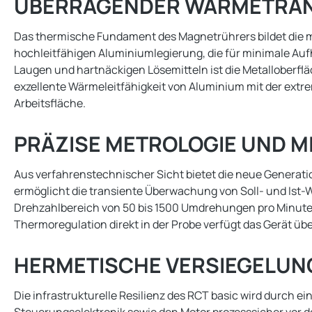
ÜBERRAGENDER WÄRMETRANS
Das thermische Fundament des Magnetrührers bildet die m
hochleitfähigen Aluminiumlegierung, die für minimale Au
Laugen und hartnäckigen Lösemitteln ist die Metalloberflä
exzellente Wärmeleitfähigkeit von Aluminium mit der extr
Arbeitsfläche.
PRÄZISE METROLOGIE UND 
Aus verfahrenstechnischer Sicht bietet die neue Generation
ermöglicht die transiente Überwachung von Soll- und Ist-W
Drehzahlbereich von 50 bis 1500 Umdrehungen pro Minute a
Thermoregulation direkt in der Probe verfügt das Gerät ü
HERMETISCHE VERSIEGELUN
Die infrastrukturelle Resilienz des RCT basic wird durch 