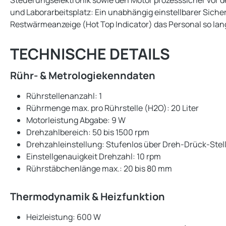
Steuerungselektronik sowie den Motor prozesssicher vor 
und Laborarbeitsplatz: Ein unabhängig einstellbarer Sich
Restwärmeanzeige (Hot Top Indicator) das Personal so lang
TECHNISCHE DETAILS
Rühr- & Metrologiekenndaten
Rührstellenanzahl: 1
Rührmenge max. pro Rührstelle (H2O): 20 Liter
Motorleistung Abgabe: 9 W
Drehzahlbereich: 50 bis 1500 rpm
Drehzahleinstellung: Stufenlos über Dreh-Drück-Stel
Einstellgenauigkeit Drehzahl: 10 rpm
Rührstäbchenlänge max.: 20 bis 80 mm
Thermodynamik & Heizfunktion
Heizleistung: 600 W