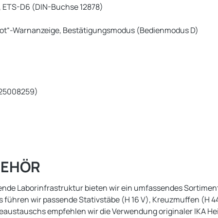
5, ETS-D6 (DIN-Buchse 12878)
 „Hot“-Warnanzeige, Bestätigungsmodus (Bedienmodus D)
0025008259)
BEHÖR
ehende Laborinfrastruktur bieten wir ein umfassendes Sortime
 führen wir passende Stativstäbe (H 16 V), Kreuzmuffen (H 44
ieaustauschs empfehlen wir die Verwendung originaler IKA H