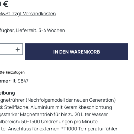
eis:
 €
 MwSt. zzgl. Versandkosten
fügbar, Lieferzeit: 3-4 Wochen
Anzahl: Gib den gewünschten Wert ein od
IN DEN WARENKORB
tel hinzufügen
mmer:
lt-9847
eibung
gnetrührer (Nachfolgemodell der neuen Generation)
sk Stellfläche: Aluminium mit Keramikbeschichtung
sstarker Magnetantrieb für bis zu 20 Liter Wasser
lbereich: 50–1500 Umdrehungen pro Minute
erter Anschluss für externen PT1000 Temperaturfühler