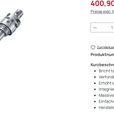
Verkaufsprei
400,90
Preise exkl.
Produkt 
Zum Merkzet
Produktnu
Kurzbeschr
Bricht 
Verhind
Erhöht 
Integri
Massiver
Einfach
Herstel