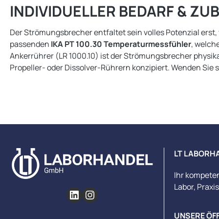
INDIVIDUELLER BEDARF & ZU
Der Strömungsbrecher entfaltet sein volles Potenzial erst
passenden
IKA PT 100.30 Temperaturmessfühler
, welch
Ankerrührer (LR 1000.10) ist der Strömungsbrecher physikali
Propeller- oder Dissolver-Rührern konzipiert. Wenden Sie
LT LABORH
Ihr kompete
Labor, Praxi
UNSERE ÖF