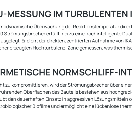
U-MESSUNG IM TURBULENTEN 
ermodynamische Überwachung der Reaktionstemperatur direkt
 Strömungsbrecher erfüllt hierzu eine hochintelligente Dual
 ausgelegt. Er dient der direkten, zentrierten Aufnahme von I
Brecher erzeugten Hochturbulenz-Zone gemessen, was thermis
ERMETISCHE NORMSCHLIFF-IN
t zu kompromittieren, wird der Strömungsbrecher über einen 
berührenden Oberflächen des Bauteils bestehen aus hochgradi
ubt den dauerhaften Einsatz in aggressiven Lösungsmitteln od
biologischer Biofilme und ermöglicht eine lückenlose therm