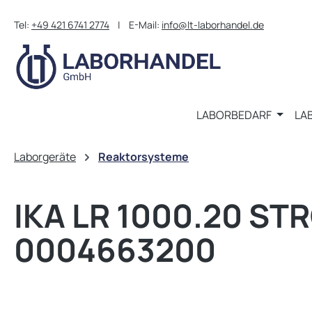
m Hauptinhalt springen
Zur Suche springen
Zur Hauptnavigation springen
Tel:
+49 421 6741 2774
| E-Mail:
info@lt-laborhandel.de
LABORBEDARF
LA
Laborgeräte
Reaktorsysteme
IKA LR 1000.20 S
0004663200