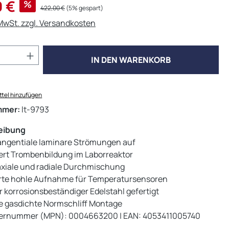
s:
 €
%
Regulärer Preis:
422,00 €
(5% gespart)
 MwSt. zzgl. Versandkosten
Anzahl: Gib den gewünschten Wert ein od
IN DEN WARENKORB
tel hinzufügen
mmer:
lt-9793
eibung
tangentiale laminare Strömungen auf
ert Trombenbildung im Laborreaktor
axiale und radiale Durchmischung
erte hohle Aufnahme für Temperatursensoren
 korrosionsbeständiger Edelstahl gefertigt
e gasdichte Normschliff Montage
lernummer (MPN): 0004663200 | EAN: 4053411005740