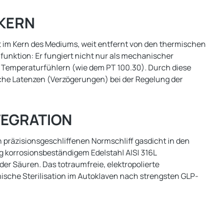
KERN
 im Kern des Mediums, weit entfernt von den thermischen
funktion: Er fungiert nicht nur als mechanischer
KA Temperaturfühlern (wie dem PT 100.30). Durch diese
che Latenzen (Verzögerungen) bei der Regelung der
TEGRATION
präzisionsgeschliffenen Normschliff gasdicht in den
g korrosionsbeständigem Edelstahl AISI 316L
er Säuren. Das totraumfreie, elektropolierte
ische Sterilisation im Autoklaven nach strengsten GLP-