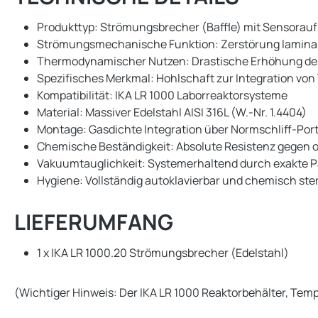
Produkttyp: Strömungsbrecher (Baffle) mit Sensora
Strömungsmechanische Funktion: Zerstörung lamina
Thermodynamischer Nutzen: Drastische Erhöhung de
Spezifisches Merkmal: Hohlschaft zur Integration von 
Kompatibilität: IKA LR 1000 Laborreaktorsysteme
Material: Massiver Edelstahl AISI 316L (W.-Nr. 1.4404)
Montage: Gasdichte Integration über Normschliff-Por
Chemische Beständigkeit: Absolute Resistenz gegen 
Vakuumtauglichkeit: Systemerhaltend durch exakte 
Hygiene: Vollständig autoklavierbar und chemisch steri
LIEFERUMFANG
1 x IKA LR 1000.20 Strömungsbrecher (Edelstahl)
(Wichtiger Hinweis: Der IKA LR 1000 Reaktorbehälter, Temp