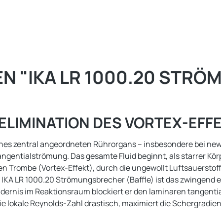
 "IKA LR 1000.20 STRÖ
LIMINATION DES VORTEX-EFF
ines zentral angeordneten Rührorgans – insbesondere bei newt
ngentialströmung. Das gesamte Fluid beginnt, als starrer Körp
alen Trombe (Vortex-Effekt), durch die ungewollt Luftsauersto
A LR 1000.20 Strömungsbrecher (Baffle) ist das zwingend er
rnis im Reaktionsraum blockiert er den laminaren tangentia
 die lokale Reynolds-Zahl drastisch, maximiert die Schergradi