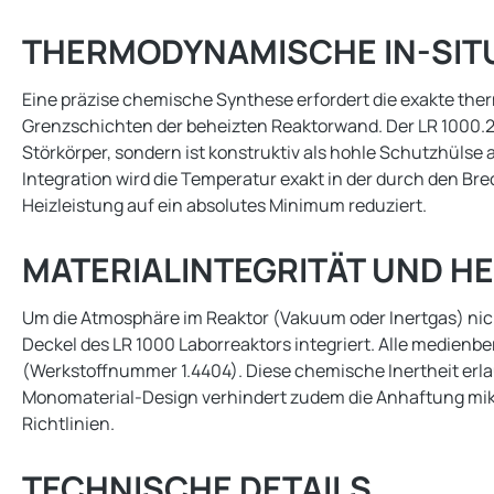
THERMODYNAMISCHE IN-SIT
Eine präzise chemische Synthese erfordert die exakte th
Grenzschichten der beheizten Reaktorwand. Der LR 1000.20
Störkörper, sondern ist konstruktiv als hohle Schutzhülse
Integration wird die Temperatur exakt in der durch den 
Heizleistung auf ein absolutes Minimum reduziert.
MATERIALINTEGRITÄT UND H
Um die Atmosphäre im Reaktor (Vakuum oder Inertgas) nich
Deckel des LR 1000 Laborreaktors integriert. Alle medien
(Werkstoffnummer 1.4404). Diese chemische Inertheit erla
Monomaterial-Design verhindert zudem die Anhaftung mikro
Richtlinien.
TECHNISCHE DETAILS