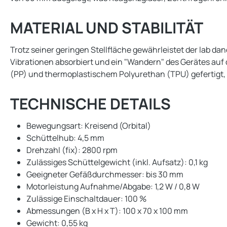
MATERIAL UND STABILITÄT
Trotz seiner geringen Stellfläche gewährleistet der lab 
Vibrationen absorbiert und ein "Wandern" des Gerätes auf
(PP) und thermoplastischem Polyurethan (TPU) gefertigt,
TECHNISCHE DETAILS
Bewegungsart: Kreisend (Orbital)
Schüttelhub: 4,5 mm
Drehzahl (fix): 2800 rpm
Zulässiges Schüttelgewicht (inkl. Aufsatz): 0,1 kg
Geeigneter Gefäßdurchmesser: bis 30 mm
Motorleistung Aufnahme/Abgabe: 1,2 W / 0,8 W
Zulässige Einschaltdauer: 100 %
Abmessungen (B x H x T): 100 x 70 x 100 mm
Gewicht: 0,55 kg