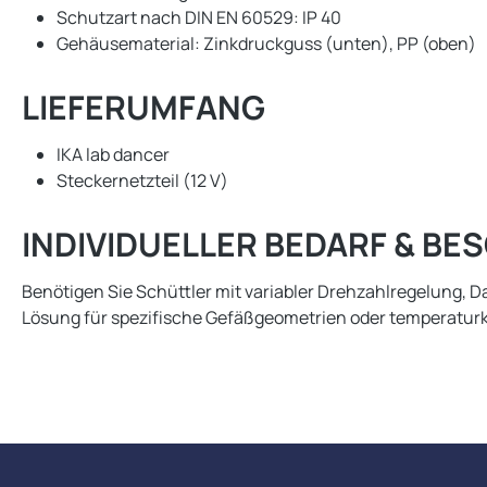
Schutzart nach DIN EN 60529: IP 40
Gehäusematerial: Zinkdruckguss (unten), PP (oben)
LIEFERUMFANG
IKA lab dancer
Steckernetzteil (12 V)
INDIVIDUELLER BEDARF & B
Benötigen Sie Schüttler mit variabler Drehzahlregelung, D
Lösung für spezifische Gefäßgeometrien oder temperaturk