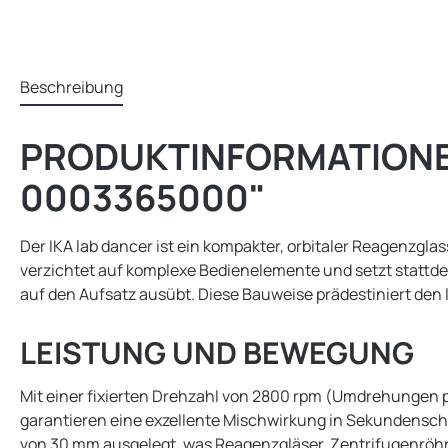
Beschreibung
PRODUKTINFORMATIONE
0003365000"
Der IKA lab dancer ist ein kompakter, orbitaler Reagenzgla
verzichtet auf komplexe Bedienelemente und setzt stattde
auf den Aufsatz ausübt. Diese Bauweise prädestiniert den
LEISTUNG UND BEWEGUNG
Mit einer fixierten Drehzahl von 2800 rpm (Umdrehungen 
garantieren eine exzellente Mischwirkung in Sekundenschne
von 30 mm ausgelegt, was Reagenzgläser, Zentrifugenröhr