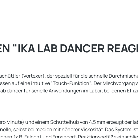
N "IKA LAB DANCER REA
sschüttler (Vortexer), der speziell für die schnelle Durchmi
ssen auf eine intuitive "Touch-Funktion": Der Mischvorgang w
 lab dancer für serielle Anwendungen im Labor, bei denen Eff
pro Minute) und einem Schüttelhub von 4,5 mm erzeugt der la
lle, selbst bei medien mit höherer Viskosität. Das System is
chen (z.B. Falcon) und Eppendorf-Reaktionsgefäße einschlie