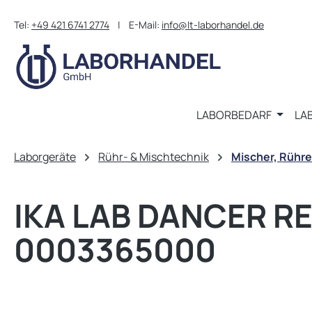
m Hauptinhalt springen
Zur Suche springen
Zur Hauptnavigation springen
Tel:
+49 421 6741 2774
| E-Mail:
info@lt-laborhandel.de
LABORBEDARF
LA
Laborgeräte
Rühr- & Mischtechnik
Mischer, Rühre
IKA LAB DANCER 
0003365000