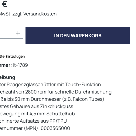
eis:
 €
 MwSt. zzgl. Versandkosten
Anzahl: Gib den gewünschten Wert ein od
IN DEN WARENKORB
tel hinzufügen
mmer:
lt-1789
eibung
er Reagenzglasschüttler mit Touch-Funktion
rehzahl von 2800 rpm für schnelle Durchmischung
äße bis 30 mm Durchmesser (z.B. Falcon Tubes)
stes Gehäuse aus Zinkdruckguss
bewegung mit 4,5 mm Schüttelhub
h inerte Aufsätze aus PP/TPU
lernummer (MPN): 0003365000