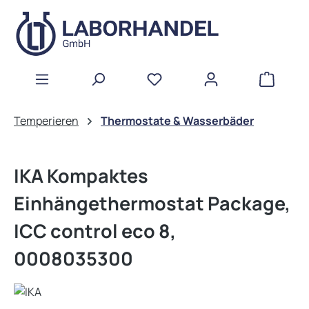
Zum Hauptinhalt springen
WAREN
Temperieren
Thermostate & Wasserbäder
IKA Kompaktes
Einhängethermostat Package,
ICC control eco 8,
0008035300