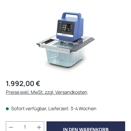
Bildergalerie überspringen
Regulärer Preis:
1.992,00 €
Preise exkl. MwSt. zzgl. Versandkosten
Sofort verfügbar, Lieferzeit: 3-4 Wochen
Produkt Anzahl: Gib den gewünschten Wert 
IN DEN WARENKORB