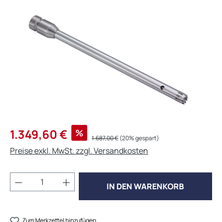
Bildergalerie überspringen
Verkaufspreis:
1.349,60 €
%
Regulärer Preis:
1.687,00 €
(20% gespart)
Preise exkl. MwSt. zzgl. Versandkosten
Produkt Anzahl: Gib den gewünschten Wert 
IN DEN WARENKORB
Zum Merkzettel hinzufügen