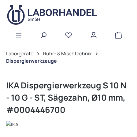
Zum Hauptinhalt springen
WAREN
Laborgeräte
Rühr- & Mischtechnik
Dispergierwerkzeuge
IKA Dispergierwerkzeug S 10 N
- 10 G - ST, Sägezahn, Ø10 mm,
#0004446700