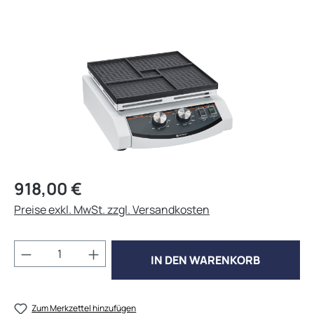
Bildergalerie überspringen
Regulärer Preis:
918,00 €
Preise exkl. MwSt. zzgl. Versandkosten
Produkt Anzahl: Gib den gewünschten Wert 
IN DEN WARENKORB
Zum Merkzettel hinzufügen