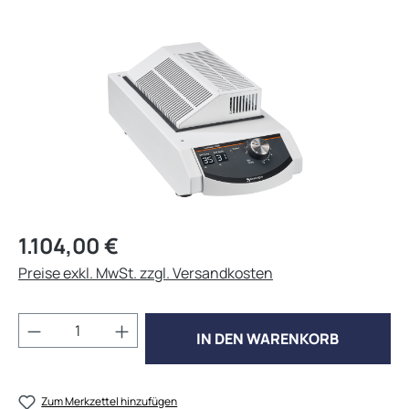
Bildergalerie überspringen
Regulärer Preis:
1.104,00 €
Preise exkl. MwSt. zzgl. Versandkosten
Produkt Anzahl: Gib den gewünschten Wert 
IN DEN WARENKORB
Zum Merkzettel hinzufügen