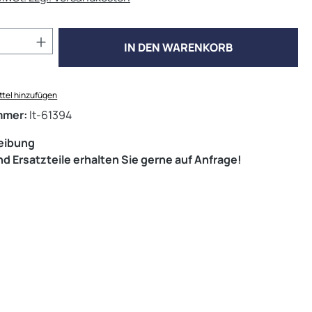
Anzahl: Gib den gewünschten Wert ein od
IN DEN WARENKORB
tel hinzufügen
mmer:
lt-61394
eibung
d Ersatzteile erhalten Sie gerne auf Anfrage!