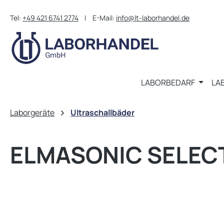
m Hauptinhalt springen
Zur Suche springen
Zur Hauptnavigation springen
Tel:
+49 421 6741 2774
| E-Mail:
info@lt-laborhandel.de
LABORBEDARF
LA
Laborgeräte
Ultraschallbäder
ELMASONIC SELECT 
Bildergalerie überspringen