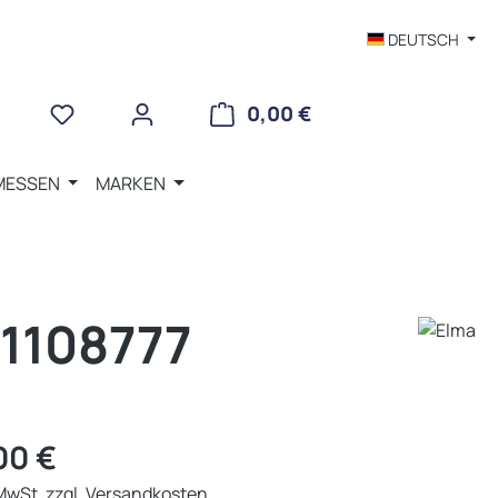
DEUTSCH
WARENKORB ENTHÄLT 
0,00 €
MESSEN
MARKEN
1108777
eis:
00 €
 MwSt. zzgl. Versandkosten