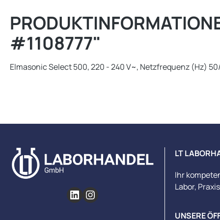
PRODUKTINFORMATIONEN
#1108777"
Elmasonic Select 500, 220 - 240 V~, Netzfrequenz (Hz) 50
LT LABORH
Ihr kompete
Labor, Praxi
UNSERE ÖF