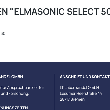
 "ELMASONIC SELECT 500
/60
ANDEL GMBH
ANSCHRIFT UND KONTAKT
nter Ansprechpartner für
LT Laborhandel GmbH
s und Forschung.
Lesumer Heerstraße 44
28717 Bremen
FNUNGSZEITEN