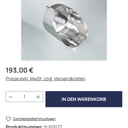
Regulärer Preis:
193,00 €
Preise exkl. MwSt. zzgl. Versandkosten
Produkt Anzahl: Gib den gewünschten Wert 
IN DEN WARENKORB
Zum Merkzettel hinzufügen
Produktnummer:
lt-60077