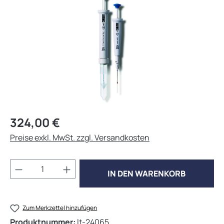
Regulärer Preis:
324,00 €
Preise exkl. MwSt. zzgl. Versandkosten
Produkt Anzahl: Gib den gewünschten Wert 
IN DEN WARENKORB
Zum Merkzettel hinzufügen
Produktnummer:
lt-24065