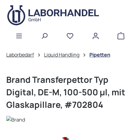
Zum Hauptinhalt springen
WAREN
Laborbedarf
Liquid Handling
Pipetten
Brand Transferpettor Typ
Digital, DE-M, 100-500 µl, mit
Glaskapillare, #702804
Bildergalerie überspringen