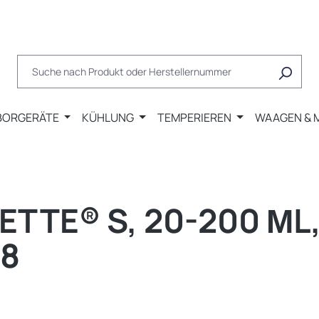
BORGERÄTE
KÜHLUNG
TEMPERIEREN
WAAGEN & 
TE® S, 20-200 ΜL, 
78