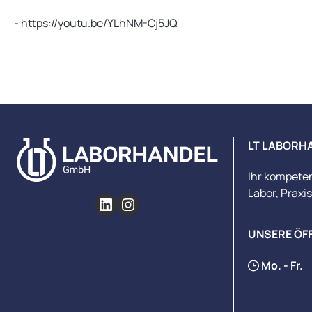
- https://youtu.be/YLhNM-Cj5JQ
LT LABORH
Ihr kompete
Labor, Praxi
UNSERE ÖF
Mo. - Fr.