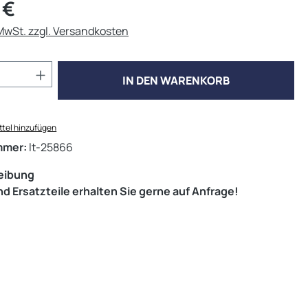
eis:
 €
 MwSt. zzgl. Versandkosten
Anzahl: Gib den gewünschten Wert ein od
IN DEN WARENKORB
tel hinzufügen
mmer:
lt-25866
eibung
d Ersatzteile erhalten Sie gerne auf Anfrage!