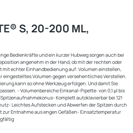
® S, 20-200 ΜL,
ringe Bedienkräfte und ein kurzer Hubweg sorgen auch bei
lteposition angenehm in der Hand, ob mit der rechten oder
rtet mit echter Einhandbedienung auf: Volumen einstellen,
r eingestelltes Volumen gegen versehentliches Verstellen.
stierung kann so ohne Werkzeug erfolgen. Und damit Sie
passen. - Volumenbereiche Einkanal-Pipette: von 0,1 μl bis
r Spitzenaufnahmekonus- Komplett autoklavierbar bei 121
hutz- Leichtes Aufstecken und Abwerfen der Spitzen durch
aft zur Entnahme aus engen Gefäßen- Einsatztemperatur
gfältig