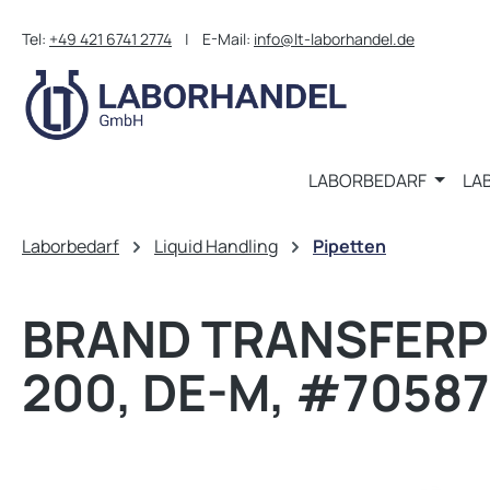
m Hauptinhalt springen
Zur Suche springen
Zur Hauptnavigation springen
Tel:
+49 421 6741 2774
| E-Mail:
info@lt-laborhandel.de
LABORBEDARF
LA
Laborbedarf
Liquid Handling
Pipetten
BRAND TRANSFERPET
200, DE-M, #7058