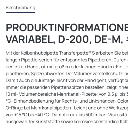
Beschreibung
PRODUKTINFORMATIONEN
VARIABEL, D-200, DE-M,
Mit der Kolbenhubpipette Transferpette® S arbeiten Sie b
langen Pipettierserien für entspanntes Pipettieren. Durch 
der linken Hand , ob mit großen oder kleinen Händen. Ein U
pipettieren, Spitze abwerfen.Der Volumenverstellschutz lä
Damit auch die Justage leicht von der Hand geht, verfügt d
immer die passenden Pipettenspitzen bestellen, zeigt Ihnen
10 ml- Volumenbereiche Mehrkanal-Pipette: von 0,5 μl bis
°C- Einhandbedienung für Rechts- und Linkshänder- Color
O-Ringe bei Mehrkanalpipetten- Leicht und ohne Werkzeug
von +15 °C bis +40 °C- Dampfdruck bis 500 mbar- Viskositä
ausgewählter Kunststoffe sowie korrosionsbeständige Kol