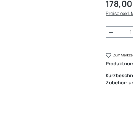
Regulärer Pr
178,00
Preise exkl.
Produkt 
Zum Merkzet
Produktnu
Kurzbeschr
Zubehör- un