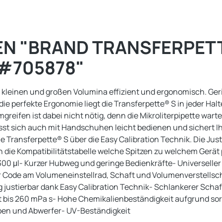
 "BRAND TRANSFERPETTE
 #705878"
ei kleinen und großen Volumina effizient und ergonomisch. Ge
die perfekte Ergonomie liegt die Transferpette® S in jeder Ha
mgreifen ist dabei nicht nötig, denn die Mikroliterpipette wa
sst sich auch mit Handschuhen leicht bedienen und sichert Ih
ie Transferpette® S über die Easy Calibration Technik. Die Ju
 die Kompatibilitätstabelle welche Spitzen zu welchem Gerät 
 300 μl- Kurzer Hubweg und geringe Bedienkräfte- Universelle
 Code am Volumeneinstellrad, Schaft und Volumenverstellsc
 justierbar dank Easy Calibration Technik- Schlankerer Sch
t bis 260 mPa s- Hohe Chemikalienbeständigkeit aufgrund sor
ben und Abwerfer- UV-Beständigkeit