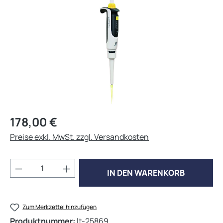
Regulärer Preis:
178,00 €
Preise exkl. MwSt. zzgl. Versandkosten
Produkt Anzahl: Gib den gewünschten Wert 
IN DEN WARENKORB
Zum Merkzettel hinzufügen
Produktnummer:
lt-25869