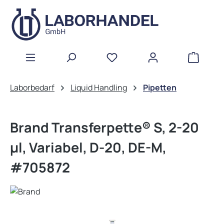
Zum Hauptinhalt springen
WAREN
Laborbedarf
Liquid Handling
Pipetten
Brand Transferpette® S, 2-20
µl, Variabel, D-20, DE-M,
#705872
Bildergalerie überspringen