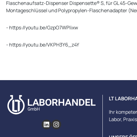
Flaschenaufsatz-Dispenser Dispensette® S, für GL 45-Gewi
Montageschlüssel und Polypropylen-Flaschenadapter (Nennvo
- https://youtu.be/GzpO7WPlixw
- https://youtu.be/VKPH3Y6_z4Y
LT LABORH
Ihr kompete
Labor, Praxi