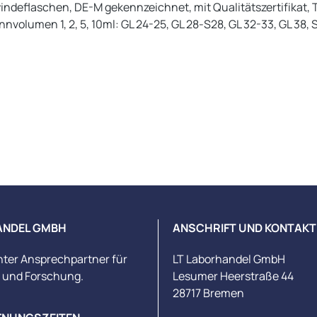
ndeflaschen, DE-M gekennzeichnet, mit Qualitätszertifikat, 
lumen 1, 2, 5, 10ml: GL 24-25, GL 28-S28, GL 32-33, GL 38, S
ANDEL GMBH
ANSCHRIFT UND KONTAKT
nter Ansprechpartner für
LT Laborhandel GmbH
s und Forschung.
Lesumer Heerstraße 44
28717 Bremen