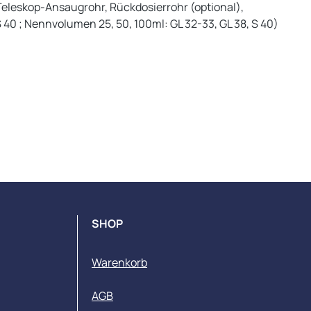
Teleskop-Ansaugrohr, Rückdosierrohr (optional),
 40 ; Nennvolumen 25, 50, 100ml: GL 32-33, GL 38, S 40)
SHOP
Warenkorb
AGB