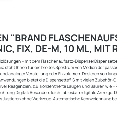
N "BRAND FLASCHENAUF
C, FIX, DE-M, 10 ML, MIT
lzlösungen – mit dem Flaschenaufsatz-DispenserDispensette® S
 steht Ihnen für ein breites Spektrum von Medien der passen
 und analoger Verstellung oder Fixvolumen. Dosieren von lan
nwendungen bietet die Dispensette® S mit vielen Zubehör-Op
siver Reagenzien, z.B. konzentrierte Laugen und Säuren wie 
ührung Digital: Besonders leicht ablesbare digitale Anzeige.
lles Justieren ohne Werkzeug. Automatische Kennzeichnung be