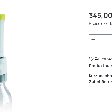
Regulärer Pr
345,00
Preise exkl.
Produkt 
Zum Merkzet
Produktnu
Kurzbeschr
Zubehör- un