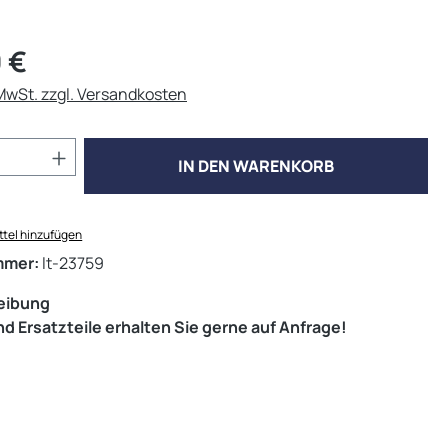
eis:
 €
 MwSt. zzgl. Versandkosten
Anzahl: Gib den gewünschten Wert ein od
IN DEN WARENKORB
tel hinzufügen
mmer:
lt-23759
eibung
d Ersatzteile erhalten Sie gerne auf Anfrage!