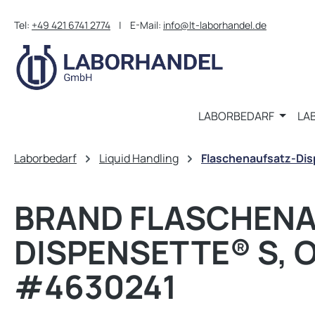
m Hauptinhalt springen
Zur Suche springen
Zur Hauptnavigation springen
Tel:
+49 421 6741 2774
| E-Mail:
info@lt-laborhandel.de
LABORBEDARF
LA
Laborbedarf
Liquid Handling
Flaschenaufsatz-Di
BRAND FLASCHENA
DISPENSETTE® S, OR
#4630241