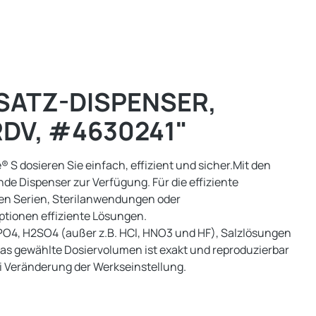
SATZ-DISPENSER,
 RDV, #4630241"
 dosieren Sie einfach, effizient und sicher.Mit den
de Dispenser zur Verfügung. Für die effiziente
gen Serien, Sterilanwendungen oder
tionen effiziente Lösungen.
HPO4, H2SO4 (außer z.B. HCl, HNO3 und HF), Salzlösungen
 Das gewählte Dosiervolumen ist exakt und reproduzierbar
i Veränderung der Werkseinstellung.