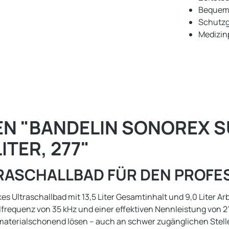
Bequeme
Schutzgr
Medizin
 "BANDELIN SONOREX SU
ITER, 277"
TRASCHALLBAD FÜR DEN PROFE
Ultraschallbad mit 13,5 Liter Gesamtinhalt und 9,0 Liter Arbei
llfrequenz von 35 kHz und einer effektiven Nennleistung von 
 materialschonend lösen – auch an schwer zugänglichen Stel