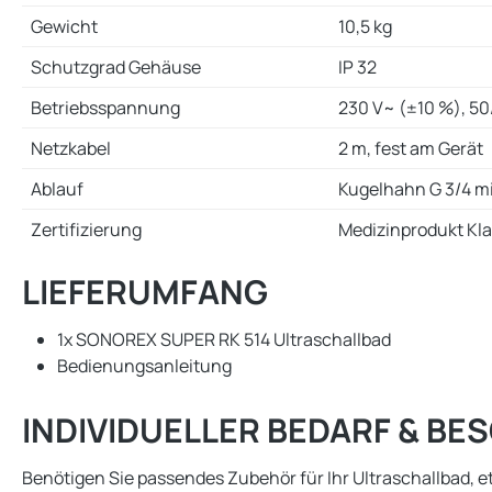
Gewicht
10,5 kg
Schutzgrad Gehäuse
IP 32
Betriebsspannung
230 V~ (±10 %), 50
Netzkabel
2 m, fest am Gerät
Ablauf
Kugelhahn G 3/4 m
Zertifizierung
Medizinprodukt Kla
LIEFERUMFANG
1x SONOREX SUPER RK 514 Ultraschallbad
Bedienungsanleitung
INDIVIDUELLER BEDARF & B
Benötigen Sie passendes Zubehör für Ihr Ultraschallbad, e