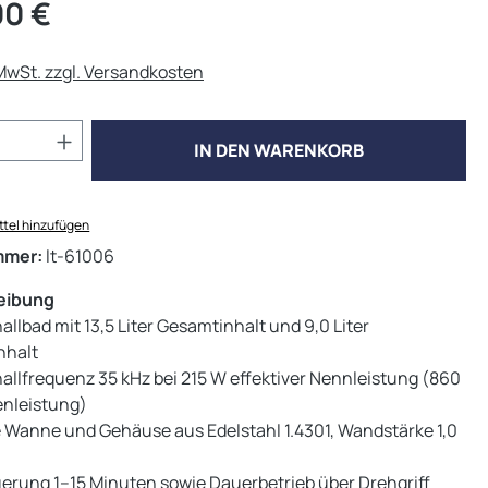
eis:
00 €
 MwSt. zzgl. Versandkosten
Anzahl: Gib den gewünschten Wert ein od
IN DEN WARENKORB
tel hinzufügen
mmer:
lt-61006
eibung
allbad mit 13,5 Liter Gesamtinhalt und 9,0 Liter
nhalt
allfrequenz 35 kHz bei 215 W effektiver Nennleistung (860
enleistung)
 Wanne und Gehäuse aus Edelstahl 1.4301, Wandstärke 1,0
uerung 1–15 Minuten sowie Dauerbetrieb über Drehgriff