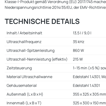
Klasse-I-Produkt gemäß Verordnung (EU) 2017/745 machen 
Niederspannungsrichtlinie 2014/35/EU, der EMV-Richtlinie 
TECHNISCHE DETAILS
Inhalt / Arbeitsinhalt
13,5 l / 9,0 l
Ultraschallfrequenz
35 kHz
Ultraschall-Spitzenleistung
860 W
Ultraschall-Nennleistung (effektiv)
215 W
Zeitsteuerung
1–15 min (±5 %) so
Material Ultraschallwanne
Edelstahl 1.4301, 
Gehäusematerial
Edelstahl 1.4301
Außenmaß (L x B x H)
355 x 325 x 305 m
Innenmaß (L x B x T)
325 x 300 x 150 mm