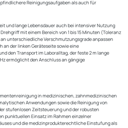
mpfindlichere Reinigungsaufgaben als auch für
eit und lange Lebensdauer auch bei intensiver Nutzung
Drehgriff mit einem Bereich von 1 bis 15 Minuten (Toleranz
ell an unterschiedliche Verschmutzungsgrade anpassen
 an der linken Geräteseite sowie eine
nd den Transport im Laboralltag, der feste 2 m lange
0 Hz ermöglicht den Anschluss an gängige
trumentenreinigung in medizinischen, zahnmedizinischen
r analytischen Anwendungen sowie die Reinigung von
der stufenlosen Zeitsteuerung und der robusten
 den punktuellen Einsatz im Rahmen einzelner
äuses und die medizinprodukterechtliche Einstufung als