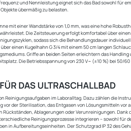
Frequenz und Nennleistung eignet sich das Bad sowohl für e
 Objekte übermäßig zu belasten.
nne mit einer Wandstärke von 1,0 mm, was eine hohe Robusth
hrleistet. Die Zeitsteuerung erfolgt komfortabel über einen 
Reinigungszyklen, sodass sich die Behandlungsdauer individu
d über einen Kugelhahn G 3/4 mit einem 50 cm langen Schlauch
mediums. Griffe an beiden Seiten erleichtern das Handling u
beitsplatz. Die Betriebsspannung von 230 V~ (±10 %) bei 50/6
 FÜR DAS ULTRASCHALLBAD
von Reinigungsaufgaben im Laboralltag. Dazu zählen die Ins
g vor der Sterilisation, das Entgasen von Lösungsmitteln vo
 von Rückständen, Ablagerungen oder Verunreinigungen. Dank 
unterschiedliche Reinigungsprozesse integrieren – sowohl für
ben in Aufbereitungseinheiten. Der Schutzgrad IP 32 des Geh