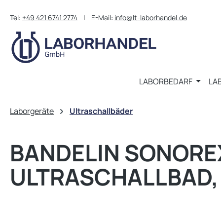
m Hauptinhalt springen
Zur Suche springen
Zur Hauptnavigation springen
Tel:
+49 421 6741 2774
| E-Mail:
info@lt-laborhandel.de
LABORBEDARF
LA
Laborgeräte
Ultraschallbäder
BANDELIN SONOREX
ULTRASCHALLBAD, 1