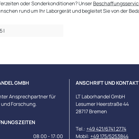
eferzeiten oder Sonderkonditionen? Unser
Beschaffungsservic
chen rund um Ihr Laborgerät und begleitet Sie von der Bedar
5 l
ANDEL GMBH
ANSCHRIFT UND KONTAKT
nter Ansprechpartner für
LT Laborhandel GmbH
s und Forschung.
Lesumer Heerstraße 44
28717 Bremen
FNUNGSZEITEN
Tel.:
+49 421/6741 2774
08:00 - 17:00
Mobil:
+49 175/5253844