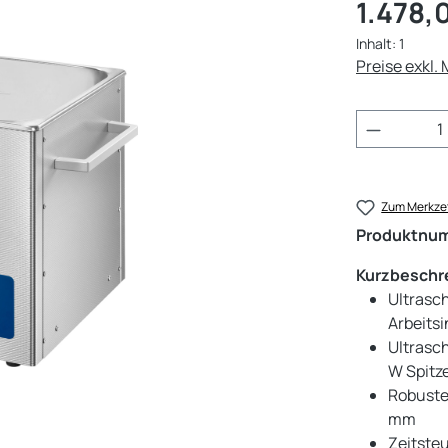
Regulärer Pr
1.478,
Inhalt:
1
Preise exkl.
Produkt 
Zum Merkzet
Produktnu
Kurzbeschr
Ultrasch
Arbeitsi
Ultrasch
W Spitz
Robuste
mm
Zeitste