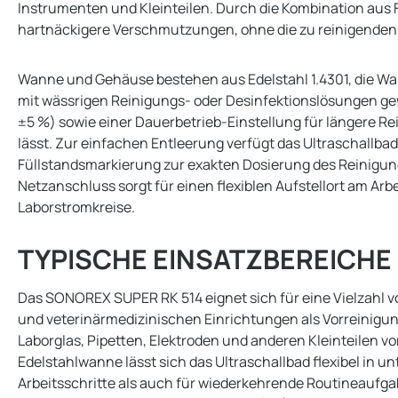
Instrumenten und Kleinteilen. Durch die Kombination aus 
hartnäckigere Verschmutzungen, ohne die zu reinigenden
Wanne und Gehäuse bestehen aus Edelstahl 1.4301, die Wa
mit wässrigen Reinigungs- oder Desinfektionslösungen gewä
±5 %) sowie einer Dauerbetrieb-Einstellung für längere 
lässt. Zur einfachen Entleerung verfügt das Ultraschallba
Füllstandsmarkierung zur exakten Dosierung des Reinigungs
Netzanschluss sorgt für einen flexiblen Aufstellort am Ar
Laborstromkreise.
TYPISCHE EINSATZBEREICHE
Das SONOREX SUPER RK 514 eignet sich für eine Vielzahl 
und veterinärmedizinischen Einrichtungen als Vorreinigun
Laborglas, Pipetten, Elektroden und anderen Kleinteilen
Edelstahlwanne lässt sich das Ultraschallbad flexibel in 
Arbeitsschritte als auch für wiederkehrende Routineaufga