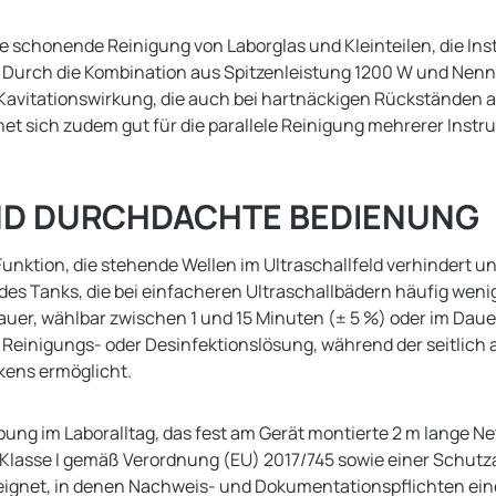
 schonende Reinigung von Laborglas und Kleinteilen, die Ins
Durch die Kombination aus Spitzenleistung 1200 W und Nennle
 Kavitationswirkung, die auch bei hartnäckigen Rückständen 
net sich zudem gut für die parallele Reinigung mehrerer Ins
ND DURCHDACHTE BEDIENUNG
unktion, die stehende Wellen im Ultraschallfeld verhindert u
 Tanks, die bei einfacheren Ultraschallbädern häufig wenige
auer, wählbar zwischen 1 und 15 Minuten (± 5 %) oder im Daue
it Reinigungs- oder Desinfektionslösung, während der seitlic
kens ermöglicht.
ng im Laboralltag, das fest am Gerät montierte 2 m lange Netz
r Klasse I gemäß Verordnung (EU) 2017/745 sowie einer Schut
eignet, in denen Nachweis- und Dokumentationspflichten eine