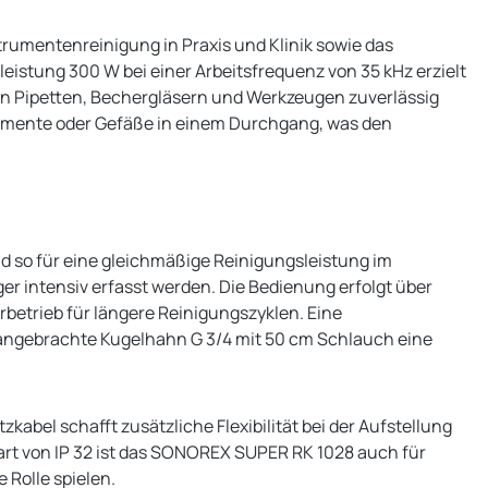
trumentenreinigung in Praxis und Klinik sowie das
istung 300 W bei einer Arbeitsfrequenz von 35 kHz erzielt
an Pipetten, Bechergläsern und Werkzeugen zuverlässig
trumente oder Gefäße in einem Durchgang, was den
nd so für eine gleichmäßige Reinigungsleistung im
r intensiv erfasst werden. Die Bedienung erfolgt über
rbetrieb für längere Reinigungszyklen. Eine
h angebrachte Kugelhahn G 3/4 mit 50 cm Schlauch eine
kabel schafft zusätzliche Flexibilität bei der Aufstellung
zart von IP 32 ist das SONOREX SUPER RK 1028 auch für
 Rolle spielen.