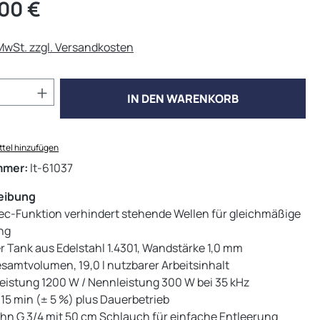
eis:
00 €
 MwSt. zzgl. Versandkosten
Anzahl: Gib den gewünschten Wert ein od
IN DEN WARENKORB
tel hinzufügen
mmer:
lt-61037
eibung
c-Funktion verhindert stehende Wellen für gleichmäßige
ng
r Tank aus Edelstahl 1.4301, Wandstärke 1,0 mm
esamtvolumen, 19,0 l nutzbarer Arbeitsinhalt
leistung 1200 W / Nennleistung 300 W bei 35 kHz
15 min (± 5 %) plus Dauerbetrieb
hn G 3/4 mit 50 cm Schlauch für einfache Entleerung