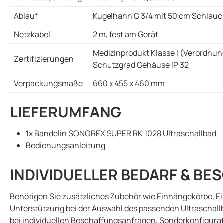
Ablauf
Kugelhahn G 3/4 mit 50 cm Schlauch
Netzkabel
2 m, fest am Gerät
Medizinprodukt Klasse I (Verordnun
Zertifizierungen
Schutzgrad Gehäuse IP 32
Verpackungsmaße
660 x 455 x 460 mm
LIEFERUMFANG
1x Bandelin SONOREX SUPER RK 1028 Ultraschallbad
Bedienungsanleitung
INDIVIDUELLER BEDARF & B
Benötigen Sie zusätzliches Zubehör wie Einhängekörbe, 
Unterstützung bei der Auswahl des passenden Ultraschallb
bei individuellen Beschaffungsanfragen, Sonderkonfigur