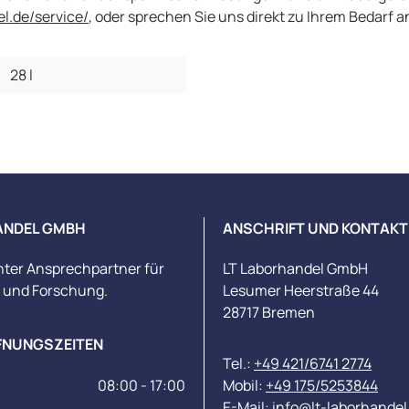
el.de/service/
, oder sprechen Sie uns direkt zu Ihrem Bedarf a
28 l
ANDEL GMBH
ANSCHRIFT UND KONTAKT
nter Ansprechpartner für
LT Laborhandel GmbH
s und Forschung.
Lesumer Heerstraße 44
28717 Bremen
FNUNGSZEITEN
Tel.:
+49 421/6741 2774
08:00 - 17:00
Mobil:
+49 175/5253844
E-Mail:
info@lt-laborhandel