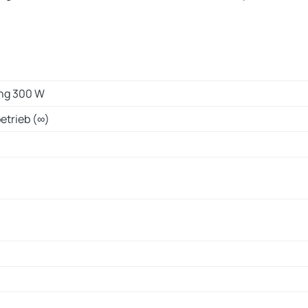
ung 300 W
betrieb (∞)