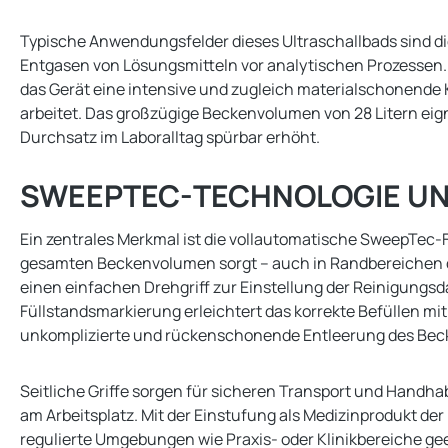
Typische Anwendungsfelder dieses Ultraschallbads sind die
Entgasen von Lösungsmitteln vor analytischen Prozessen. 
das Gerät eine intensive und zugleich materialschonende
arbeitet. Das großzügige Beckenvolumen von 28 Litern eig
Durchsatz im Laboralltag spürbar erhöht.
SWEEPTEC-TECHNOLOGIE U
Ein zentrales Merkmal ist die vollautomatische SweepTec-F
gesamten Beckenvolumen sorgt – auch in Randbereichen des
einen einfachen Drehgriff zur Einstellung der Reinigungsd
Füllstandsmarkierung erleichtert das korrekte Befüllen m
unkomplizierte und rückenschonende Entleerung des Bec
Seitliche Griffe sorgen für sicheren Transport und Handhabu
am Arbeitsplatz. Mit der Einstufung als Medizinprodukt de
regulierte Umgebungen wie Praxis- oder Klinikbereiche ge