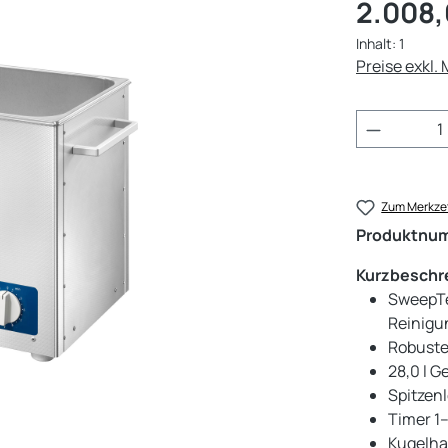
Regulärer Pr
2.008,
Inhalt:
1
Preise exkl.
Produkt 
Zum Merkzet
Produktnu
Kurzbeschr
SweepTe
Reinigu
Robuste
28,0 l G
Spitzen
Timer 1–
Kugelha