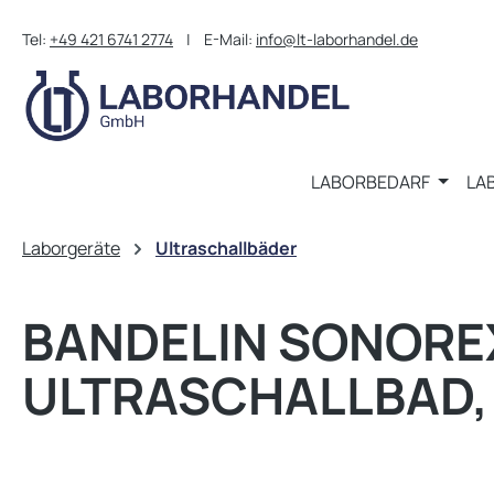
m Hauptinhalt springen
Zur Suche springen
Zur Hauptnavigation springen
Tel:
+49 421 6741 2774
| E-Mail:
info@lt-laborhandel.de
LABORBEDARF
LA
Laborgeräte
Ultraschallbäder
BANDELIN SONOREX
ULTRASCHALLBAD, 2