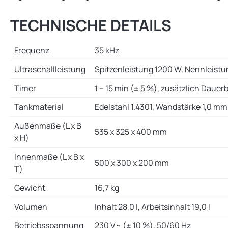
TECHNISCHE DETAILS
Frequenz
35 kHz
Ultraschallleistung
Spitzenleistung 1200 W, Nennleist
Timer
1 – 15 min (± 5 %), zusätzlich Dauer
Tankmaterial
Edelstahl 1.4301, Wandstärke 1,0 mm
Außenmaße (L x B
535 x 325 x 400 mm
x H)
Innenmaße (L x B x
500 x 300 x 200 mm
T)
Gewicht
16,7 kg
Volumen
Inhalt 28,0 l, Arbeitsinhalt 19,0 l
Betriebsspannung
230 V~ (± 10 %), 50/60 Hz