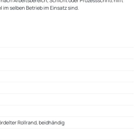
nach Arbeitsbereich, Schicht oder Prozessschritt hilft
m selben Betrieb im Einsatz sind.
ördelter Rollrand, beidhändig