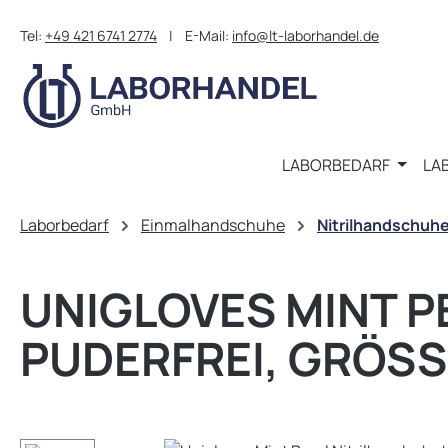
m Hauptinhalt springen
Zur Suche springen
Zur Hauptnavigation springen
Tel:
+49 421 6741 2774
| E-Mail:
info@lt-laborhandel.de
LABORBEDARF
LA
Laborbedarf
Einmalhandschuhe
Nitrilhandschuh
UNIGLOVES MINT P
PUDERFREI, GRÖSS