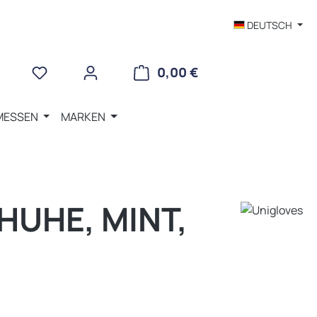
DEUTSCH
WARENKORB ENTHÄLT 
0,00 €
MESSEN
MARKEN
HUHE, MINT,