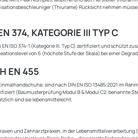
nisationsbeschleuniger (Thiurame) Rücksicht nehmen müssen.
374, KATEGORIE III TYP C
SO 374-1 (Kategorie III, Typ C) zertifiziert und schützt zusä
ionslevel von 6 (höchste Stufe der Skala) bei einer Degradat
H EN 455
che Einmalhandschuhe, sind nach DIN EN ISO 13485:2021 im Ra
fiziert (Baumusterprüfung Modul B & Modul C2, benannte Stel
zlich sind sie lebensmittelecht.
praxen und Zahnarztpraxen, in der Lebensmittelverarbeitung (l