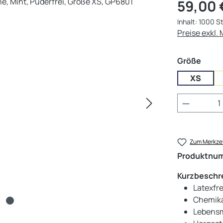
Regulärer Pr
59,00 
Inhalt:
1000 S
Preise exkl.
ausw
Größe
XS
Produkt 
Zum Merkzet
Produktnu
Kurzbeschr
Latexfr
Chemikal
Lebensmi