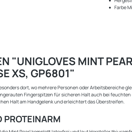
Hergeste
Farbe Mi
 "UNIGLOVES MINT PEAR
SE XS, GP6801"
sonders dort, wo mehrere Personen oder Arbeitsbereiche gleic
ngerauten Fingerspitzen für sicheren Halt auch bei feuchten o
ichen Halt am Handgelenk und erleichtert das Überstreifen.
ND PROTEINARM
die Mint Pearl komplett latexfrei und laut Hersteller thiuramfre