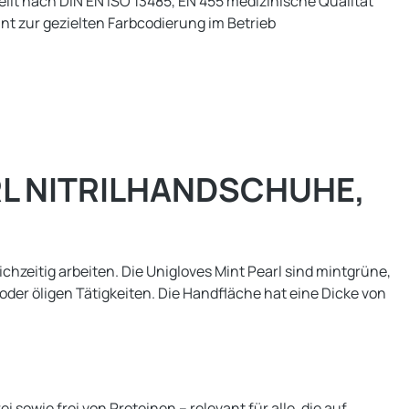
llt nach DIN EN ISO 13485, EN 455 medizinische Qualität
nt zur gezielten Farbcodierung im Betrieb
L NITRILHANDSCHUHE,
hzeitig arbeiten. Die Unigloves Mint Pearl sind mintgrüne,
der öligen Tätigkeiten. Die Handfläche hat eine Dicke von
i sowie frei von Proteinen – relevant für alle, die auf