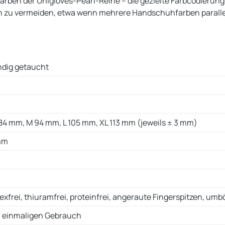
Farben der Unigloves-Pearl-Reihe – die gezielte Farbcodierung 
zu vermeiden, etwa wenn mehrere Handschuhfarben parallel i
tändig getaucht
84 mm, M 94 mm, L 105 mm, XL 113 mm (jeweils ± 3 mm)
mm
texfrei, thiuramfrei, proteinfrei, angeraute Fingerspitzen, umb
m einmaligen Gebrauch