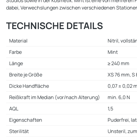
Studios sowie in der Kosmetik. Mint ist eine von mehreren 
dabei, Verwechslungen zwischen verschiedenen Stationen 
TECHNISCHE DETAILS
Material
Nitril, volls
Farbe
Mint
Länge
≥ 240 mm
Breite je Größe
XS 76 mm, S 
Dicke Handfläche
0,07 ± 0,02 
Reißkraft im Median (vor/nach Alterung)
min. 6,0 N
AQL
1,5
Eigenschaften
Puderfrei, la
Sterilität
Unsteril, zu