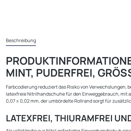
Beschreibung
PRODUKTINFORMATIONEN
MINT, PUDERFREI, GRÖS
Farbcodierung reduziert das Risiko von Verwechslungen, be
latexfreie Nitrilhandschuhe für den Einweggebrauch, mit a
0,07 ± 0,02 mm, der umbördelte Rollrand sorgt für zusätzl
LATEXFREI, THIURAMFREI U
Als vollständig aus Nitril gefertigter Einweghandschuh sind 