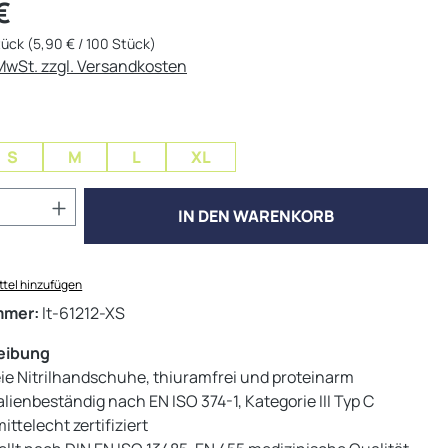
eis:
€
tück
(5,90 € / 100 Stück)
 MwSt. zzgl. Versandkosten
ählen
S
M
L
XL
Anzahl: Gib den gewünschten Wert ein od
IN DEN WARENKORB
tel hinzufügen
mmer:
lt-61212-XS
eibung
eie Nitrilhandschuhe, thiuramfrei und proteinarm
ienbeständig nach EN ISO 374-1, Kategorie III Typ C
ttelecht zertifiziert