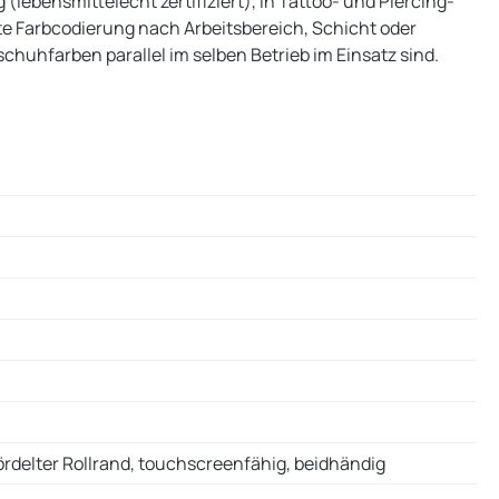
(lebensmittelecht zertifiziert), in Tattoo- und Piercing-
lte Farbcodierung nach Arbeitsbereich, Schicht oder
uhfarben parallel im selben Betrieb im Einsatz sind.
bördelter Rollrand, touchscreenfähig, beidhändig