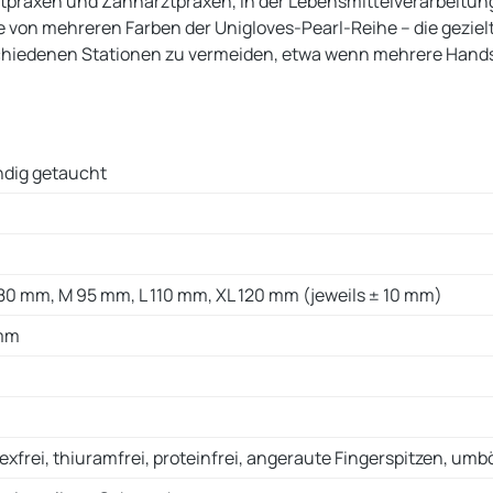
ztpraxen und Zahnarztpraxen, in der Lebensmittelverarbeitung 
ine von mehreren Farben der Unigloves-Pearl-Reihe – die gezie
chiedenen Stationen zu vermeiden, etwa wenn mehrere Handsch
tändig getaucht
80 mm, M 95 mm, L 110 mm, XL 120 mm (jeweils ± 10 mm)
 mm
texfrei, thiuramfrei, proteinfrei, angeraute Fingerspitzen, um