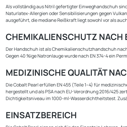
Als vollständig aus Nitril gefertigter Einweghandschuh sind 
Naturlatex-Allergien oder Sensibilisierungen gegen Vulk
ausgeführt, die mediane Reißkraft liegt sowohl vor als auc
CHEMIKALIENSCHUTZ NACH EN 
Der Handschuh ist als Chemikalienschutzhandschuh nach EN I
Gegen 40 %ige Natronlauge wurde nach EN 374-4 ein Permeat
MEDIZINISCHE QUALITÄT NAC
Die Cobalt Pearl erfüllen EN 455 (Teile 1–4) für medizin
hergestellt und als PSA nach EU-Verordnung 2016/425 zerti
Dichtigkeitsniveau im 1000-ml-Wasserdichtheitstest. Zusä
EINSATZBEREICH