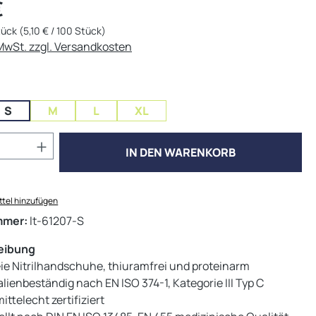
eis:
€
tück
(5,10 € / 100 Stück)
 MwSt. zzgl. Versandkosten
ählen
S
M
L
XL
Anzahl: Gib den gewünschten Wert ein od
IN DEN WARENKORB
tel hinzufügen
mmer:
lt-61207-S
eibung
eie Nitrilhandschuhe, thiuramfrei und proteinarm
ienbeständig nach EN ISO 374-1, Kategorie III Typ C
ttelecht zertifiziert