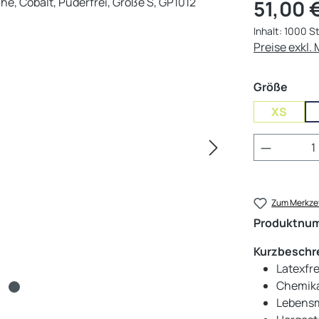
Regulärer Pr
51,00 
Inhalt:
1000 S
Preise exkl.
ausw
Größe
XS
Produkt 
Zum Merkzet
Produktnu
Kurzbeschr
Latexfr
Chemikal
Lebensmi