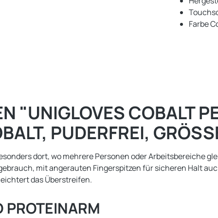
Hergeste
Touchsc
Farbe Co
N "UNIGLOVES COBALT P
ALT, PUDERFREI, GRÖSSE
sonders dort, wo mehrere Personen oder Arbeitsbereiche gleic
gebrauch, mit angerauten Fingerspitzen für sicheren Halt auc
eichtert das Überstreifen.
ND PROTEINARM