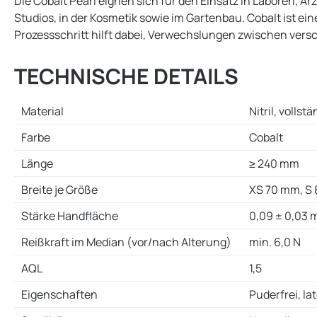
Die Cobalt Pearl eignen sich für den Einsatz in Laboren, Ar
Studios, in der Kosmetik sowie im Gartenbau. Cobalt ist e
Prozessschritt hilft dabei, Verwechslungen zwischen vers
TECHNISCHE DETAILS
Material
Nitril, volls
Farbe
Cobalt
Länge
≥ 240 mm
Breite je Größe
XS 70 mm, S 
Stärke Handfläche
0,09 ± 0,03
Reißkraft im Median (vor/nach Alterung)
min. 6,0 N
AQL
1,5
Eigenschaften
Puderfrei, la