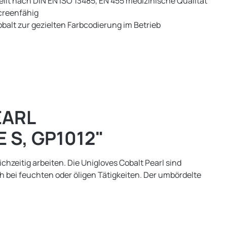
llt nach DIN EN ISO 13485, EN 455 medizinische Qualität
reenfähig
balt zur gezielten Farbcodierung im Betrieb
EARL
 S, GP1012"
hzeitig arbeiten. Die Unigloves Cobalt Pearl sind
h bei feuchten oder öligen Tätigkeiten. Der umbördelte