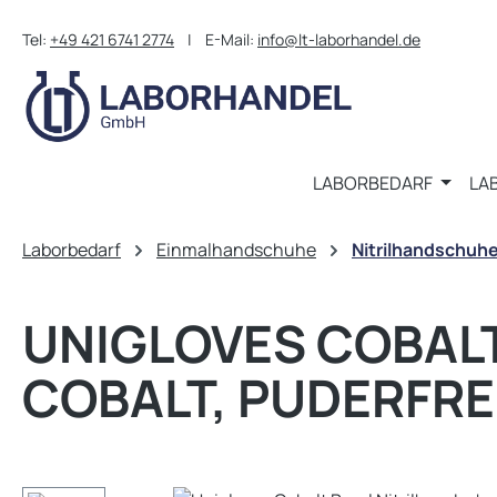
m Hauptinhalt springen
Zur Suche springen
Zur Hauptnavigation springen
Tel:
+49 421 6741 2774
| E-Mail:
info@lt-laborhandel.de
LABORBEDARF
LA
Laborbedarf
Einmalhandschuhe
Nitrilhandschuh
UNIGLOVES COBAL
COBALT, PUDERFREI