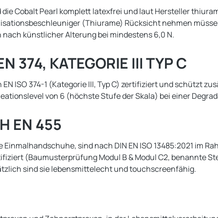
die Cobalt Pearl komplett latexfrei und laut Hersteller thiuramf
anisationsbeschleuniger (Thiurame) Rücksicht nehmen müssen.
h nach künstlicher Alterung bei mindestens 6,0 N.
374, KATEGORIE III TYP C
SO 374-1 (Kategorie III, Typ C) zertifiziert und schützt zusä
ionslevel von 6 (höchste Stufe der Skala) bei einer Degradat
H EN 455
ische Einmalhandschuhe, sind nach DIN EN ISO 13485:2021 im 
fiziert (Baumusterprüfung Modul B & Modul C2, benannte Stel
tzlich sind sie lebensmittelecht und touchscreenfähig.