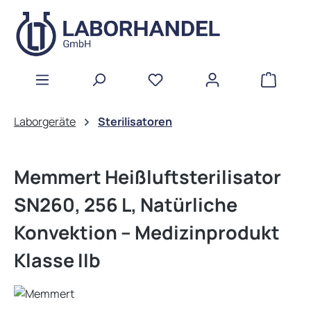
Zum Hauptinhalt springen
WAREN
Laborgeräte
Sterilisatoren
Memmert Heißluftsterilisator
SN260, 256 L, Natürliche
Konvektion – Medizinprodukt
Klasse IIb