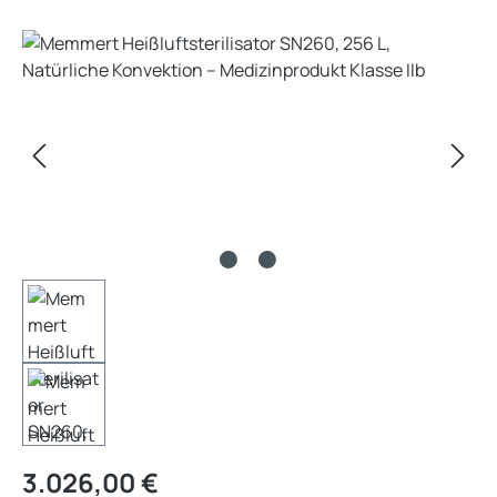
Bildergalerie überspringen
Regulärer Preis:
3.026,00 €