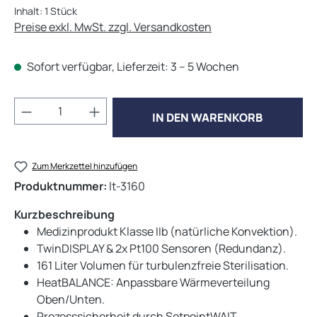
Inhalt:
1 Stück
Preise exkl. MwSt. zzgl. Versandkosten
Sofort verfügbar, Lieferzeit: 3 – 5 Wochen
Produkt Anzahl: Gib den gewünschten Wert 
IN DEN WARENKORB
Zum Merkzettel hinzufügen
Produktnummer:
lt-3160
Kurzbeschreibung
Medizinprodukt Klasse IIb (natürliche Konvektion).
TwinDISPLAY & 2x Pt100 Sensoren (Redundanz).
161 Liter Volumen für turbulenzfreie Sterilisation.
HeatBALANCE: Anpassbare Wärmeverteilung
Oben/Unten.
Prozesssicherheit durch SetpointWAIT.