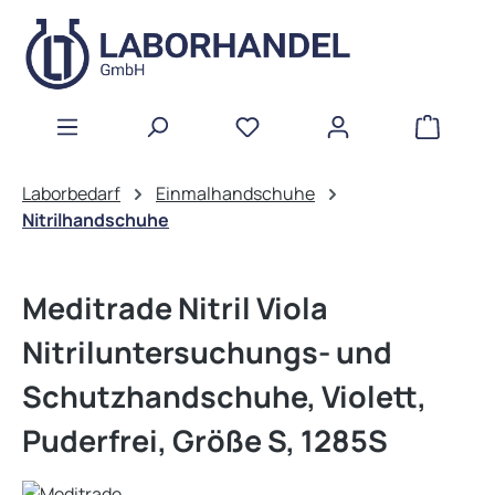
Zum Hauptinhalt springen
WAREN
Laborbedarf
Einmalhandschuhe
Nitrilhandschuhe
Meditrade Nitril Viola
Nitriluntersuchungs- und
Schutzhandschuhe, Violett,
Puderfrei, Größe S, 1285S