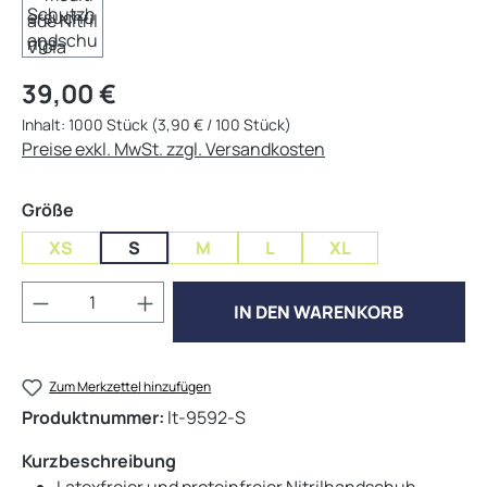
Regulärer Preis:
39,00 €
Inhalt:
1000 Stück
(3,90 € / 100 Stück)
Preise exkl. MwSt. zzgl. Versandkosten
auswählen
Größe
XS
S
M
L
XL
Produkt Anzahl: Gib den gewünschten Wert 
IN DEN WARENKORB
Zum Merkzettel hinzufügen
Produktnummer:
lt-9592-S
Kurzbeschreibung
Latexfreier und proteinfreier Nitrilhandschuh