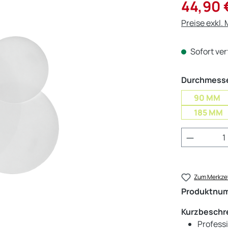
Verkaufsprei
44,90 
Preise exkl.
Sofort ver
Durchmesse
90 MM
185 MM
Produkt 
Zum Merkzet
Produktnu
Kurzbeschr
Professi