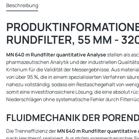
Beschreibung
PRODUKTINFORMATIONEN
RUNDFILTER, 55 MM - 32
MN 640 m Rundfilter quantitative Analyse
stellen als as
pharmazeutischen Analytik und der industriellen Qualitäts
Kriterium für die Validität der Messergebnisse. Aus materi
von über 95 %, die in einem spezialisierten Verfahren sä
nahezu vollständig, sodass ein Restaschegehalt von weniger
somit eine investitionssichere Lösung, die eine absolut 
Niederschlägen ohne systematische Fehler durch Filterrü
FLUIDMECHANIK DER POREND
Die Trenneffizienz der
MN 640 m Rundfilter quantitative
nach Herzberg) realisiert. Aus strömungsmechanischer Sich