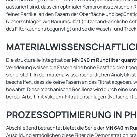
austariert sind, dass ein optimaler Kompromiss zwischen 
feiner Partikel an den Fasern der Oberfläche und begünstigt 
Niederschlägen wie Bariumsulfat (hitzeband-ähnliche Anfo
des Filterkuchens begünstigt und so die Wasch- und Trock
MATERIALWISSENSCHAFTLICH
Die strukturelle Integrität der
MN 640 m Rundfilter quanti
Veredelung weisen die Fasern eine hohe Beständigkeit ge
sicherstellt. In der materialwissenschaftlichen Analytik is
beschaffen, dass sie keine Fasern an das Filtrat abgeben,
bewahrt. Diese mechanische Resilienz wird durch eine kont
bei der Arbeit mit Vakuum-Filtrationsanlagen (Nutschen) e
PROZESSOPTIMIERUNG IN P
Abschließend betrachtet bietet die Serie der
MN 640 m Run
Ausbildung ermöglichen diese Filter die Demonstration pr