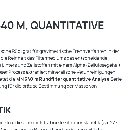
0 M, QUANTITATIVE
logische Rückgrat für gravimetrische Trennverfahren in der
t die Reinheit des Filtermediums das entscheidende
n Linters und Zellstoffen mit einem Alpha-Zellulosegehalt
eser Prozess extrahiert mineralische Verunreinigungen
etet die
MN 640 m Rundfilter quantitative Analyse
Serie
zung für die präzise Bestimmung der Masse von
TIK
rix, die eine mittelschnelle Filtrationskinetik (ca. 27 s
rcy, wobei die Porosität und die Permeabilität so