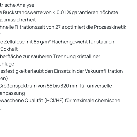
trische Analyse
e Rückstandswerte von < 0,01 % garantieren höchste
ebnissicherheit
hnelle Filtrationszeit von 27 s optimiert die Prozesskinetik
r
e Zellulose mit 85 g/m² Flächengewicht für stabilen
rückhalt
berfläche zur sauberen Trennung kristalliner
chläge
sfestigkeit erlaubt den Einsatz in der Vakuumfiltration
hen)
 Größenspektrum von 55 bis 320 mm für universelle
ranpassung
waschene Qualität (HCl/HF) für maximale chemische
t