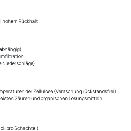
ei hohem Rückhalt
abhängig)
mfiltration
ne Niederschläge)
emperaturen der Zellulose (Veraschung rückstandsfrei)
meisten Säuren und organischen Lösungsmitteln
tück pro Schachtel)