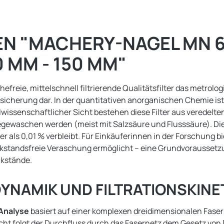
 "MACHERY-NAGEL MN 64
0 MM - 150 MM"
chefreie, mittelschnell filtrierende Qualitätsfilter das metro
sicherung dar. In der quantitativen anorganischen Chemie is
alwissenschaftlicher Sicht bestehen diese Filter aus veredelte
uregewaschen werden (meist mit Salzsäure und Flusssäure). Di
 als 0,01 % verbleibt. Für Einkäuferinnen in der Forschung bi
rückstandsfreie Veraschung ermöglicht – eine Grundvorausset
ckstände.
YNAMIK UND FILTRATIONSKINE
 Analyse
basiert auf einer komplexen dreidimensionalen Fasermat
t folgt der Durchfluss durch das Fasernetz dem Gesetz von Da