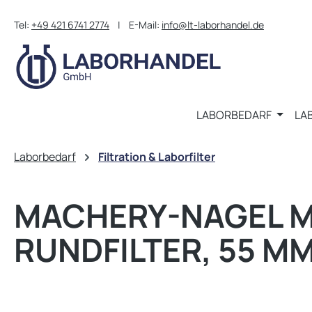
m Hauptinhalt springen
Zur Suche springen
Zur Hauptnavigation springen
Tel:
+49 421 6741 2774
| E-Mail:
info@lt-laborhandel.de
LABORBEDARF
LA
Laborbedarf
Filtration & Laborfilter
MACHERY-NAGEL MN
RUNDFILTER, 55 MM