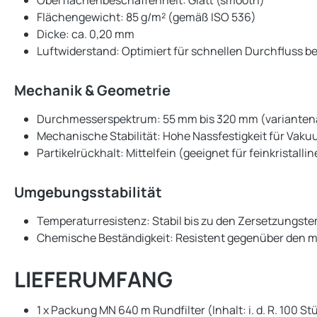
Oberflächenbeschaffenheit: Glatt (smooth)
Flächengewicht: 85 g/m² (gemäß ISO 536)
Dicke: ca. 0,20 mm
Luftwiderstand: Optimiert für schnellen Durchfluss b
Mechanik & Geometrie
Durchmesserspektrum: 55 mm bis 320 mm (varianten
Mechanische Stabilität: Hohe Nassfestigkeit für Vakuu
Partikelrückhalt: Mittelfein (geeignet für feinkristalli
Umgebungsstabilität
Temperaturresistenz: Stabil bis zu den Zersetzungst
Chemische Beständigkeit: Resistent gegenüber den 
LIEFERUMFANG
1 x Packung MN 640 m Rundfilter (Inhalt: i. d. R. 100 S