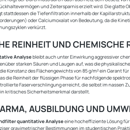
Rückhaltevermögen und Zeitersparnis erzielt wird. Die glatte
stattdessen die Tiefenfiltration innerhalb der Kapillarstruktu
rderungen) oder Calciumoxalat von Bedeutung, da die Kineti
nungszyklen verkürzt.
E REINHEIT UND CHEMISCHE R
tative Analyse
bleibt auch unter Einwirkung aggressiver c
genüber starken Säuren und Laugen auf, was die physikalisch
t die Konstanz des Flächengewichts von 85 g/m² ein Garant für d
 was die Reinheit der flüssigen Phase für nachfolgende spekt
rollierte Faserverschlingung erreicht, die selbst im nassen Z
in kritisches Sicherheitsmerkmal darstellt.
HARMA, AUSBILDUNG UND UMW
dfilter quantitative Analyse
eine hocheffiziente Lösung für
äziser gravimetrischer Bestimmungen im studentischen Prakti