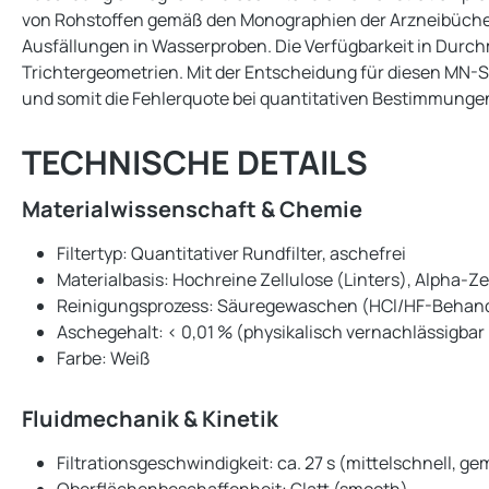
von Rohstoffen gemäß den Monographien der Arzneibücher
Ausfällungen in Wasserproben. Die Verfügbarkeit in Durc
Trichtergeometrien. Mit der Entscheidung für diesen MN-S
und somit die Fehlerquote bei quantitativen Bestimmungen 
TECHNISCHE DETAILS
Materialwissenschaft & Chemie
Filtertyp: Quantitativer Rundfilter, aschefrei
Materialbasis: Hochreine Zellulose (Linters), Alpha-Z
Reinigungsprozess: Säuregewaschen (HCl/HF-Behan
Aschegehalt: < 0,01 % (physikalisch vernachlässigba
Farbe: Weiß
Fluidmechanik & Kinetik
Filtrationsgeschwindigkeit: ca. 27 s (mittelschnell, g