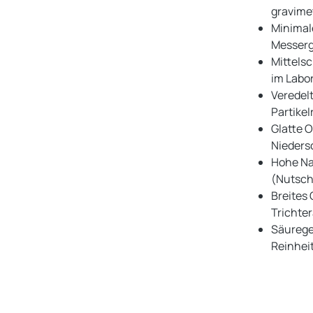
gravime
Minimal
Messerg
Mittelsc
im Labo
Veredelt
Partikel
Glatte O
Nieders
Hohe Nas
(Nutsc
Breites
Trichte
Säurege
Reinhei