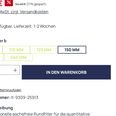
s:
€
%
Regulärer Preis:
54,40 €
(17% gespart)
 MwSt. zzgl. Versandkosten
fügbar, Lieferzeit: 1-2 Wochen
auswählen
r b
110 MM
125 MM
150 MM
240 MM
Anzahl: Gib den gewünschten Wert ein od
IN DEN WARENKORB
tel hinzufügen
mmer:
lt-9309-25913
eibung
onelle aschefreie Rundfilter für die quantitative