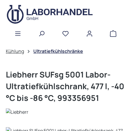
Zum Hauptinhalt springen
WAREN
Kühlung
Ultratiefkühlschränke
Liebherr SUFsg 5001 Labor-
Ultratiefkühlschrank, 477 l, -40
°C bis -86 °C, 993356951
Bildergalerie überspringen