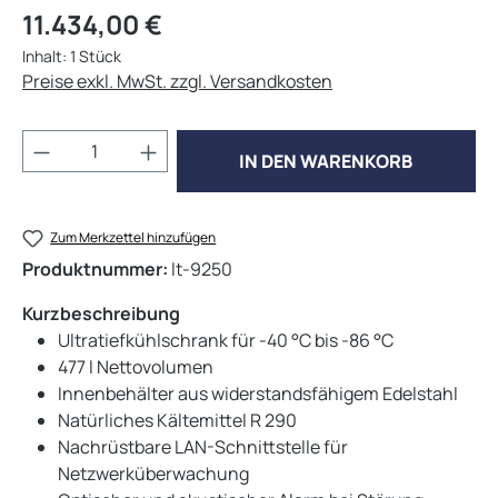
Regulärer Preis:
11.434,00 €
Inhalt:
1 Stück
Preise exkl. MwSt. zzgl. Versandkosten
Produkt Anzahl: Gib den gewünschten Wert 
IN DEN WARENKORB
Zum Merkzettel hinzufügen
Produktnummer:
lt-9250
Kurzbeschreibung
Ultratiefkühlschrank für -40 °C bis -86 °C
477 l Nettovolumen
Innenbehälter aus widerstandsfähigem Edelstahl
Natürliches Kältemittel R 290
Nachrüstbare LAN-Schnittstelle für
Netzwerküberwachung