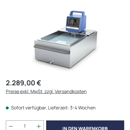
Bildergalerie überspringen
Regulärer Preis:
2.289,00 €
Preise exkl. MwSt. zzgl. Versandkosten
Sofort verfügbar, Lieferzeit: 3-4 Wochen
Produkt Anzahl: Gib den gewünschten Wert 
IN DEN WARENKORB