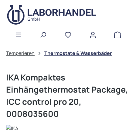
Zum Hauptinhalt springen
WAREN
Temperieren
Thermostate & Wasserbäder
IKA Kompaktes
Einhängethermostat Package,
ICC control pro 20,
0008035600