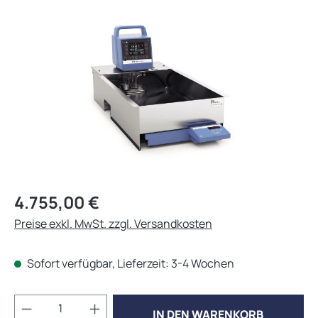
Bildergalerie überspringen
Regulärer Preis:
4.755,00 €
Preise exkl. MwSt. zzgl. Versandkosten
Sofort verfügbar, Lieferzeit: 3-4 Wochen
Produkt Anzahl: Gib den gewünschten Wert 
IN DEN WARENKORB