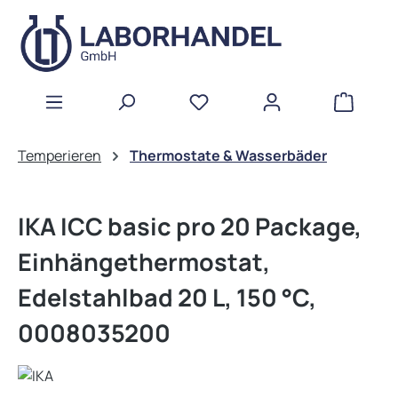
Zum Hauptinhalt springen
WAREN
Temperieren
Thermostate & Wasserbäder
IKA ICC basic pro 20 Package,
Einhängethermostat,
Edelstahlbad 20 L, 150 °C,
0008035200