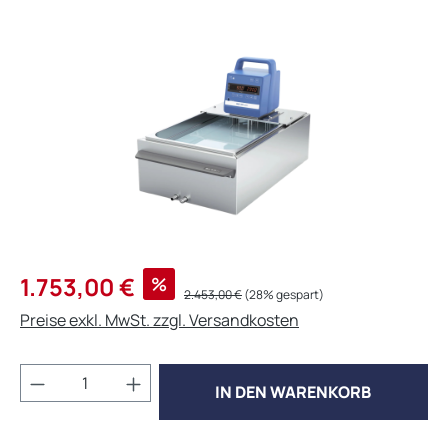
Bildergalerie überspringen
Verkaufspreis:
1.753,00 €
%
Regulärer Preis:
2.453,00 €
(28% gespart)
Preise exkl. MwSt. zzgl. Versandkosten
Produkt Anzahl: Gib den gewünschten Wert 
IN DEN WARENKORB