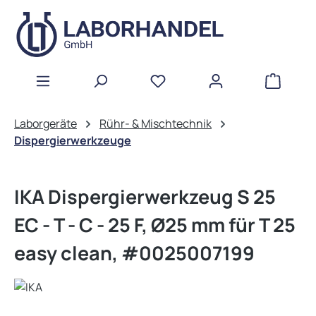
Zum Hauptinhalt springen
WAREN
Laborgeräte
Rühr- & Mischtechnik
Dispergierwerkzeuge
IKA Dispergierwerkzeug S 25
EC - T - C - 25 F, Ø25 mm für T 25
easy clean, #0025007199