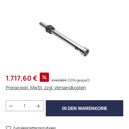
Bildergalerie überspringen
Verkaufspreis:
1.717,60 €
%
Regulärer Preis:
2.147,00 €
(20% gespart)
Preise exkl. MwSt. zzgl. Versandkosten
Produkt Anzahl: Gib den gewünschten Wert 
IN DEN WARENKORB
Zum Merkzettel hinzufügen