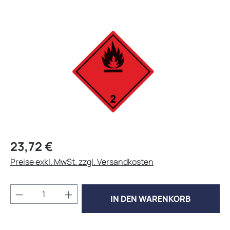
Bildergalerie überspringen
Regulärer Preis:
23,72 €
Preise exkl. MwSt. zzgl. Versandkosten
Produkt Anzahl: Gib den gewünschten Wert 
IN DEN WARENKORB